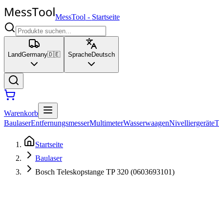
MessTool
-
Startseite
Land
Germany
🇩🇪
Sprache
Deutsch
Warenkorb
Baulaser
Entfernungsmesser
Multimeter
Wasserwaagen
Nivelliergeräte
T
Startseite
Baulaser
Bosch Teleskopstange TP 320 (0603693101)