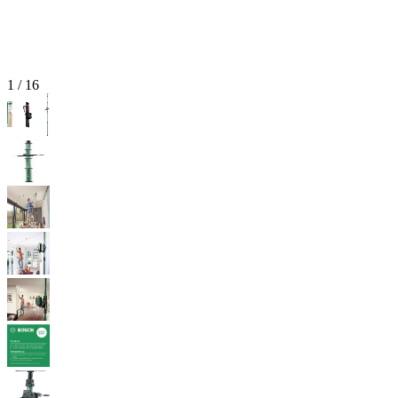
1
/
16