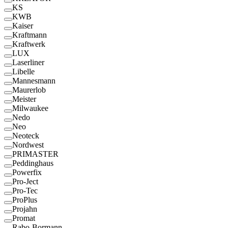
KS
KWB
Kaiser
Kraftmann
Kraftwerk
LUX
Laserliner
Libelle
Mannesmann
Maurerlob
Meister
Milwaukee
Nedo
Neo
Neoteck
Nordwest
PRIMASTER
Peddinghaus
Powerfix
Pro-Ject
Pro-Tec
ProPlus
Projahn
Promat
Rabo-Bormann