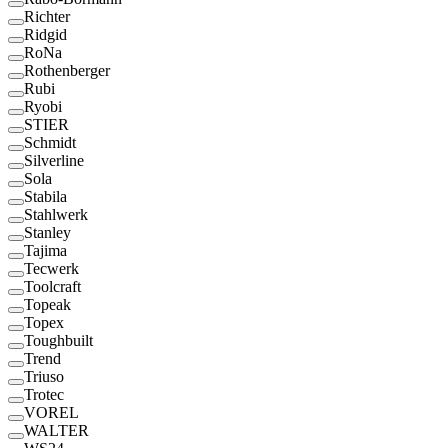
Richter
Ridgid
RoNa
Rothenberger
Rubi
Ryobi
STIER
Schmidt
Silverline
Sola
Stabila
Stahlwerk
Stanley
Tajima
Tecwerk
Toolcraft
Topeak
Topex
Toughbuilt
Trend
Triuso
Trotec
VOREL
WALTER