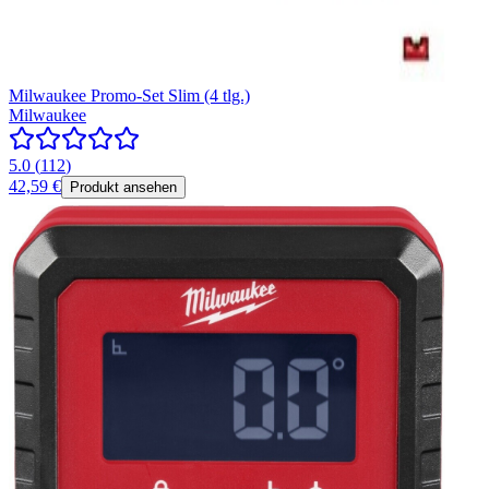
Milwaukee Promo-Set Slim (4 tlg.)
Milwaukee
5.0
(
112
)
42,59 €
Produkt ansehen