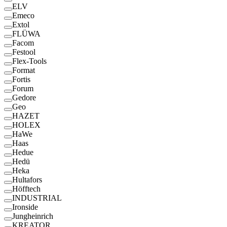
ELV
Emeco
Extol
FLÜWA
Facom
Festool
Flex-Tools
Format
Fortis
Forum
Gedore
Geo
HAZET
HOLEX
HaWe
Haas
Hedue
Hedü
Heka
Hultafors
Höfftech
INDUSTRIAL
Ironside
Jungheinrich
KREATOR