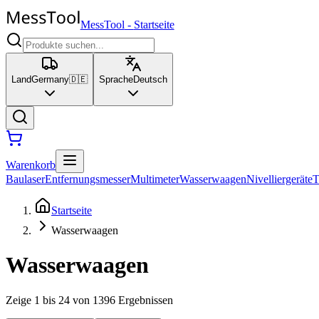
MessTool
-
Startseite
Land
Germany
🇩🇪
Sprache
Deutsch
Warenkorb
Baulaser
Entfernungsmesser
Multimeter
Wasserwaagen
Nivelliergeräte
T
Startseite
Wasserwaagen
Wasserwaagen
Zeige 1 bis 24 von 1396 Ergebnissen