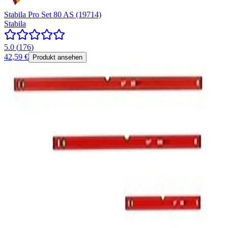
Stabila Pro Set 80 AS (19714)
Stabila
5.0
(
176
)
42,59 €
Produkt ansehen