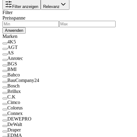
Filter anzeigen
Relevanz
Filter
Preisspanne
Anwenden
Marken
4K5
AGT
AS
Anrotec
BGS
BMI
Bahco
BauCompany24
Bosch
Brillux
C.K
Cimco
Colorus
Connex
DEWEPRO
DeWalt
Draper
EDMA