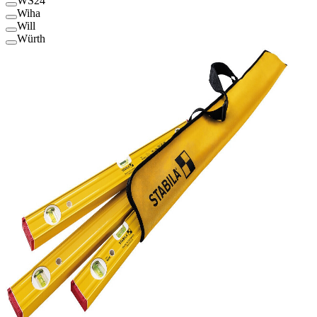
WS24
Wiha
Will
Würth