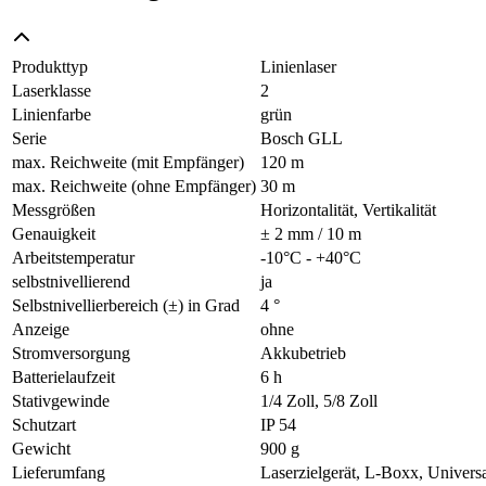
Produkttyp
Linienlaser
Laserklasse
2
Linienfarbe
grün
Serie
Bosch GLL
max. Reichweite (mit Empfänger)
120 m
max. Reichweite (ohne Empfänger)
30 m
Messgrößen
Horizontalität, Vertikalität
Genauigkeit
± 2 mm / 10 m
Arbeitstemperatur
-10°C - +40°C
selbstnivellierend
ja
Selbstnivellierbereich (±) in Grad
4 °
Anzeige
ohne
Stromversorgung
Akkubetrieb
Batterielaufzeit
6 h
Stativgewinde
1/4 Zoll, 5/8 Zoll
Schutzart
IP 54
Gewicht
900 g
Lieferumfang
Laserzielgerät, L-Boxx, Univers