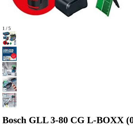
1
/
5
Bosch GLL 3-80 CG L-BOXX (0 