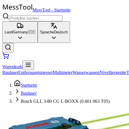
MessTool
-
Startseite
Land
Germany
🇩🇪
Sprache
Deutsch
Warenkorb
Baulaser
Entfernungsmesser
Multimeter
Wasserwaagen
Nivelliergeräte
T
Startseite
Baulaser
Bosch GLL 3-80 CG L-BOXX (0 601 063 T05)