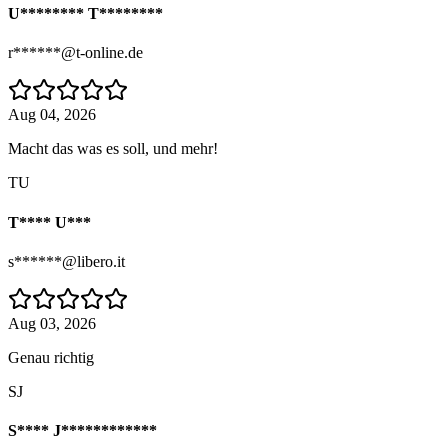
U******** T********
r******@t-online.de
Aug 04, 2026
Macht das was es soll, und mehr!
TU
T**** U***
s******@libero.it
Aug 03, 2026
Genau richtig
SJ
S**** J************