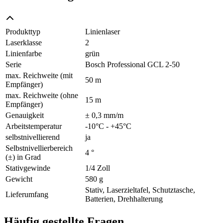
Produkttyp
Linienlaser
Laserklasse
2
Linienfarbe
grün
Serie
Bosch Professional GCL 2-50
max. Reichweite (mit
50 m
Empfänger)
max. Reichweite (ohne
15 m
Empfänger)
Genauigkeit
± 0,3 mm/m
Arbeitstemperatur
-10°C - +45°C
selbstnivellierend
ja
Selbstnivellierbereich
4 °
(±) in Grad
Stativgewinde
1/4 Zoll
Gewicht
580 g
Stativ, Laserzieltafel, Schutztasche,
Lieferumfang
Batterien, Drehhalterung
Häufig gestellte Fragen