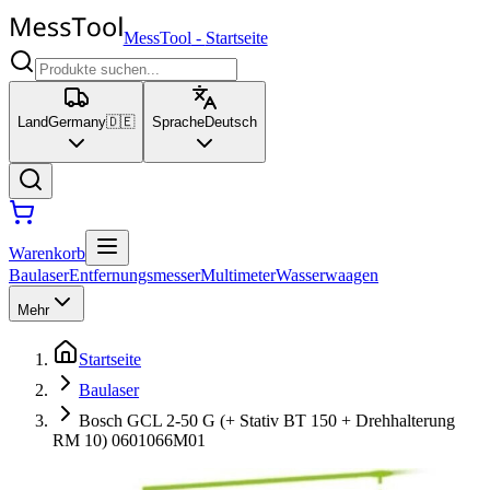
MessTool
-
Startseite
Land
Germany
🇩🇪
Sprache
Deutsch
Warenkorb
Baulaser
Entfernungsmesser
Multimeter
Wasserwaagen
Mehr
Startseite
Baulaser
Bosch GCL 2-50 G (+ Stativ BT 150 + Drehhalterung
RM 10) 0601066M01