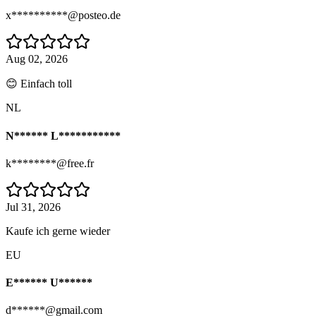
x**********@posteo.de
Aug 02, 2026
😊 Einfach toll
NL
N****** L***********
k********@free.fr
Jul 31, 2026
Kaufe ich gerne wieder
EU
E****** U******
d******@gmail.com