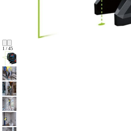
1
/
45