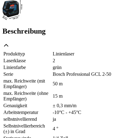
Beschreibung
Produkttyp
Linienlaser
Laserklasse
2
Linienfarbe
grün
Serie
Bosch Professional GCL 2-50
max. Reichweite (mit
50 m
Empfänger)
max. Reichweite (ohne
15 m
Empfänger)
Genauigkeit
± 0,3 mm/m
Arbeitstemperatur
-10°C - +45°C
selbstnivellierend
ja
Selbstnivellierbereich
4 °
(±) in Grad