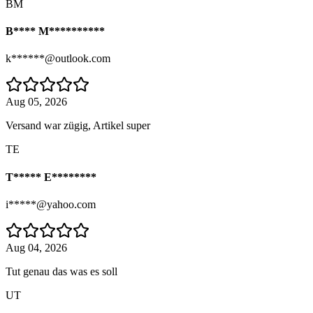
BM
B**** M**********
k******@outlook.com
Aug 05, 2026
Versand war zügig, Artikel super
TE
T***** E********
i*****@yahoo.com
Aug 04, 2026
Tut genau das was es soll
UT