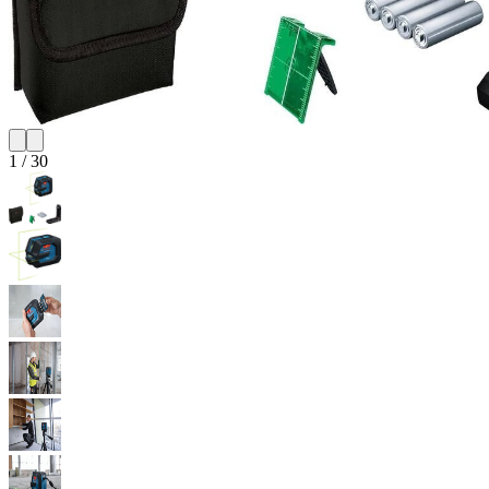
1
/
30