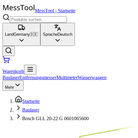
MessTool
-
Startseite
Land
Germany
🇩🇪
Sprache
Deutsch
Warenkorb
Baulaser
Entfernungsmesser
Multimeter
Wasserwaagen
Mehr
Startseite
Baulaser
Bosch GLL 20-22 G 0601065600