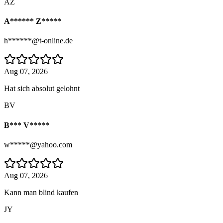
AZ
A****** Z*****
h******@t-online.de
Aug 07, 2026
Hat sich absolut gelohnt
BV
B*** V*****
w*****@yahoo.com
Aug 07, 2026
Kann man blind kaufen
JY