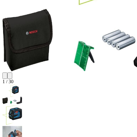
1
/
30