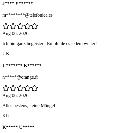
J**** Y******
m********@telefonica.es
Aug 06, 2026
Ich bin ganz begeistert. Empfehle es jedem weiter!
UK
U******* K******
n*****@orange.fr
Aug 06, 2026
Alles bestens, keine Mängel
KU
K***** U*****