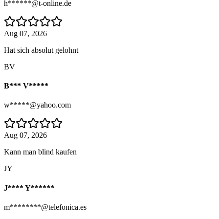
h******@t-online.de
Aug 07, 2026
Hat sich absolut gelohnt
BV
B*** V*****
w*****@yahoo.com
Aug 07, 2026
Kann man blind kaufen
JY
J**** Y******
m********@telefonica.es