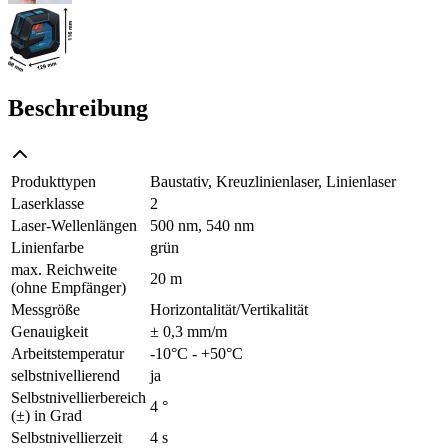
Beschreibung
Produkttypen
Baustativ, Kreuzlinienlaser, Linienlaser
Laserklasse
2
Laser-Wellenlängen
500 nm, 540 nm
Linienfarbe
grün
max. Reichweite
20 m
(ohne Empfänger)
Messgröße
Horizontalität/Vertikalität
Genauigkeit
± 0,3 mm/m
Arbeitstemperatur
-10°C - +50°C
selbstnivellierend
ja
Selbstnivellierbereich
4 °
(±) in Grad
Selbstnivellierzeit
4 s