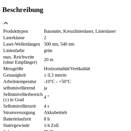
Beschreibung
Produkttypen
Baustativ, Kreuzlinienlaser, Linienlaser
Laserklasse
2
Laser-Wellenlängen
500 nm, 540 nm
Linienfarbe
grün
max. Reichweite
20 m
(ohne Empfänger)
Messgröße
Horizontalität/Vertikalität
Genauigkeit
± 0,3 mm/m
Arbeitstemperatur
-10°C - +50°C
selbstnivellierend
ja
Selbstnivellierbereich
4 °
(±) in Grad
Selbstnivellierzeit
4 s
Stromversorgung
Akkubetrieb
Batterielaufzeit
8 h
Stativgewinde
1/4 Zoll