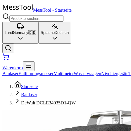
MessTool
-
Startseite
Land
Germany
🇩🇪
Sprache
Deutsch
Warenkorb
Baulaser
Entfernungsmesser
Multimeter
Wasserwaagen
Nivelliergeräte
T
Startseite
Baulaser
DeWalt DCLE34035D1-QW