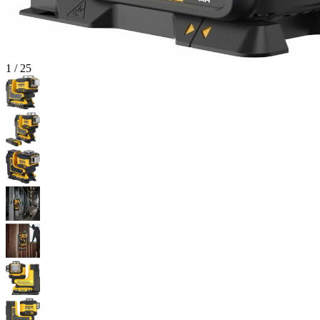
1
/
25