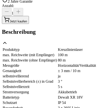
2 Jahre Garantie
Anzahl
:
1
Jetzt kaufen
Beschreibung
Produkttyp
Kreuzlinienlaser
max. Reichweite (mit Empfänger)
100 m
max. Reichweite (ohne Empfänger)
80 m
Messgröße
Horizontalität/Vertikalität
Genauigkeit
± 3 mm / 10 m
selbstnivellierend
ja
Selbstnivellierbereich (±) in Grad
3 °
Selbstnivellierzeit
5 s
Stromversorgung
Akkubetrieb
Batterietyp
Dewalt XR 18V
Schutzart
IP 54
Besonderheit
3 x 360° Linie