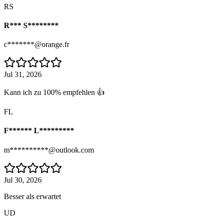
RS
R*** S********
c*******@orange.fr
Jul 31, 2026
Kann ich zu 100% empfehlen 👍
FL
F****** L*********
m**********@outlook.com
Jul 30, 2026
Besser als erwartet
UD