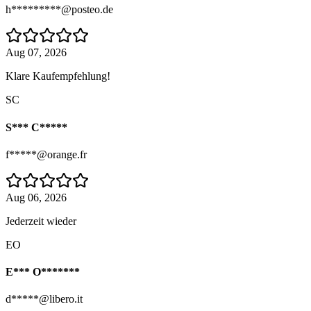
h*********@posteo.de
Aug 07, 2026
Klare Kaufempfehlung!
SC
S*** C*****
f*****@orange.fr
Aug 06, 2026
Jederzeit wieder
EO
E*** O*******
d*****@libero.it