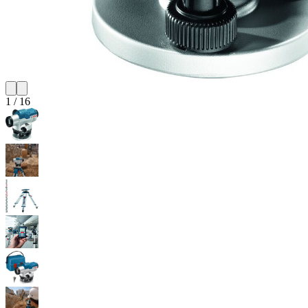
1
/
16