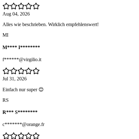
Aug 04, 2026
Alles wie beschrieben. Wirklich empfehlenswert!
MI
M**** I********
f******@virgilio.it
Jul 31, 2026
Einfach nur super 😊
RS
R*** S********
c*******@orange.fr