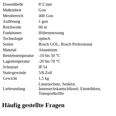
Dosenlibelle
8'/2 mm
Maßeinheit
Gon
Messbereich
400 Gon
Auflösung
1 gon
Reichweite
60 m
Funktionen
Höhenmessung
Technologie
optisch
Serien
Bosch GOL, Bosch Professional
Material
Aluminium
Betriebstemperatur
-10 bis 50 °C
Lagertemperatur
-20 bis 70 °C
Schutzart
IP 54
Stativgewinde
5/8-Zoll
Gewicht
1,5 kg
Linsenschutz, Senklot,
Lieferumfang
Innensechskantschlüssel, Einstelldorn,
Transportkoffer
Häufig gestellte Fragen