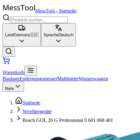
MessTool
-
Startseite
Land
Germany
🇩🇪
Sprache
Deutsch
Warenkorb
Baulaser
Entfernungsmesser
Multimeter
Wasserwaagen
Mehr
Startseite
Nivelliergeräte
Bosch GOL 20 G Professional 0 601 068 401