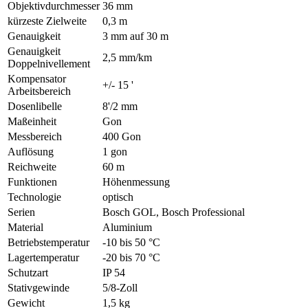
Objektivdurchmesser
36 mm
kürzeste Zielweite
0,3 m
Genauigkeit
3 mm auf 30 m
Genauigkeit
2,5 mm/km
Doppelnivellement
Kompensator
+/- 15 '
Arbeitsbereich
Dosenlibelle
8'/2 mm
Maßeinheit
Gon
Messbereich
400 Gon
Auflösung
1 gon
Reichweite
60 m
Funktionen
Höhenmessung
Technologie
optisch
Serien
Bosch GOL, Bosch Professional
Material
Aluminium
Betriebstemperatur
-10 bis 50 °C
Lagertemperatur
-20 bis 70 °C
Schutzart
IP 54
Stativgewinde
5/8-Zoll
Gewicht
1,5 kg