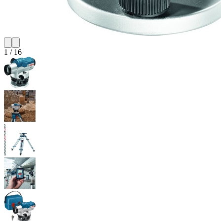
1
/
16