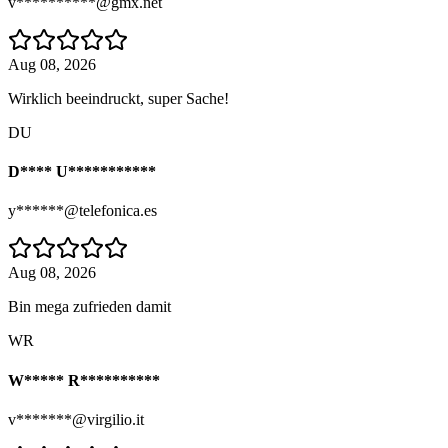
v**********@gmx.net
Aug 08, 2026
Wirklich beeindruckt, super Sache!
DU
D**** U***********
y******@telefonica.es
Aug 08, 2026
Bin mega zufrieden damit
WR
W***** R**********
v*******@virgilio.it