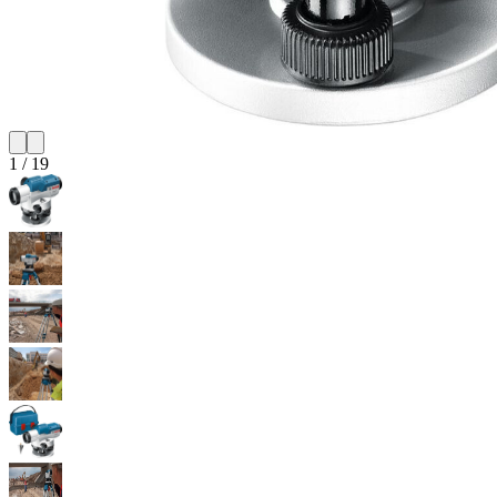
1
/
19