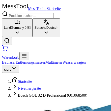
MessTool
-
Startseite
Land
Germany
🇩🇪
Sprache
Deutsch
Warenkorb
Baulaser
Entfernungsmesser
Multimeter
Wasserwaagen
Mehr
Startseite
Nivelliergeräte
Bosch GOL 32 D Professional (601068500)