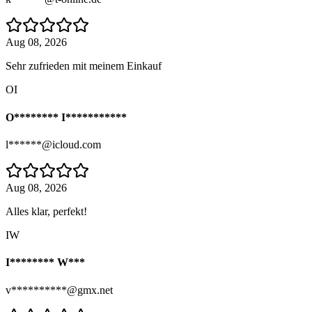
Aug 08, 2026
Sehr zufrieden mit meinem Einkauf
OI
O******** I***********
l******@icloud.com
Aug 08, 2026
Alles klar, perfekt!
IW
I******** W***
v**********@gmx.net