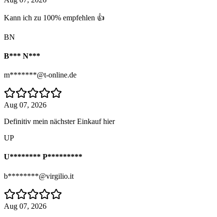
Kann ich zu 100% empfehlen 👍
BN
B*** N***
m*******@t-online.de
Aug 07, 2026
Definitiv mein nächster Einkauf hier
UP
U******** P*********
b********@virgilio.it
Aug 07, 2026