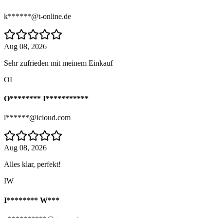
k******@t-online.de
Aug 08, 2026
Sehr zufrieden mit meinem Einkauf
OI
O******** I***********
l******@icloud.com
Aug 08, 2026
Alles klar, perfekt!
IW
I******** W***