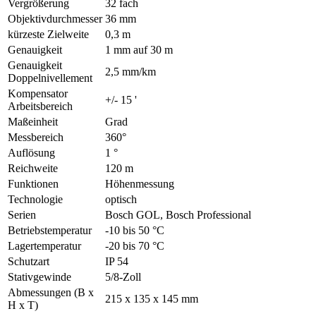
Vergrößerung
32 fach
Objektivdurchmesser
36 mm
kürzeste Zielweite
0,3 m
Genauigkeit
1 mm auf 30 m
Genauigkeit
2,5 mm/km
Doppelnivellement
Kompensator
+/- 15 '
Arbeitsbereich
Maßeinheit
Grad
Messbereich
360°
Auflösung
1 °
Reichweite
120 m
Funktionen
Höhenmessung
Technologie
optisch
Serien
Bosch GOL, Bosch Professional
Betriebstemperatur
-10 bis 50 °C
Lagertemperatur
-20 bis 70 °C
Schutzart
IP 54
Stativgewinde
5/8-Zoll
Abmessungen (B x
215 x 135 x 145 mm
H x T)