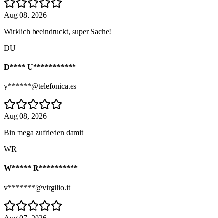
Aug 08, 2026
Wirklich beeindruckt, super Sache!
DU
D**** U***********
y******@telefonica.es
Aug 08, 2026
Bin mega zufrieden damit
WR
W***** R**********
v*******@virgilio.it
Aug 07, 2026