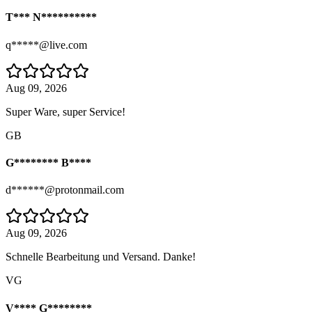
T*** N**********
q*****@live.com
Aug 09, 2026
Super Ware, super Service!
GB
G******** B****
d******@protonmail.com
Aug 09, 2026
Schnelle Bearbeitung und Versand. Danke!
VG
V**** G********