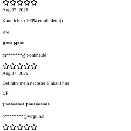
Aug 07, 2026
Kann ich zu 100% empfehlen 👍
BN
B*** N***
m*******@t-online.de
Aug 07, 2026
Definitiv mein nächster Einkauf hier
UP
U******** P*********
b********@virgilio.it