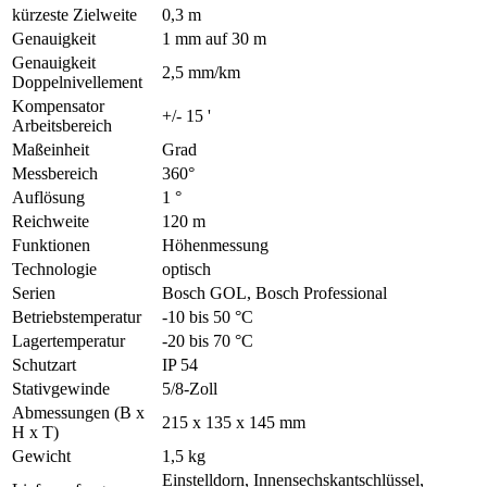
kürzeste Zielweite
0,3 m
Genauigkeit
1 mm auf 30 m
Genauigkeit
2,5 mm/km
Doppelnivellement
Kompensator
+/- 15 '
Arbeitsbereich
Maßeinheit
Grad
Messbereich
360°
Auflösung
1 °
Reichweite
120 m
Funktionen
Höhenmessung
Technologie
optisch
Serien
Bosch GOL, Bosch Professional
Betriebstemperatur
-10 bis 50 °C
Lagertemperatur
-20 bis 70 °C
Schutzart
IP 54
Stativgewinde
5/8-Zoll
Abmessungen (B x
215 x 135 x 145 mm
H x T)
Gewicht
1,5 kg
Einstelldorn, Innensechskantschlüssel,