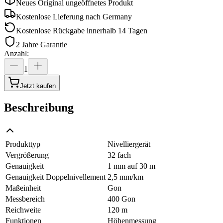
Neues Original ungeöffnetes Produkt
Kostenlose Lieferung nach
Germany
Kostenlose Rückgabe innerhalb 14 Tagen
2 Jahre Garantie
Anzahl
:
1
Jetzt kaufen
Beschreibung
Produkttyp
Nivelliergerät
Vergrößerung
32 fach
Genauigkeit
1 mm auf 30 m
Genauigkeit Doppelnivellement
2,5 mm/km
Maßeinheit
Gon
Messbereich
400 Gon
Reichweite
120 m
Funktionen
Höhenmessung