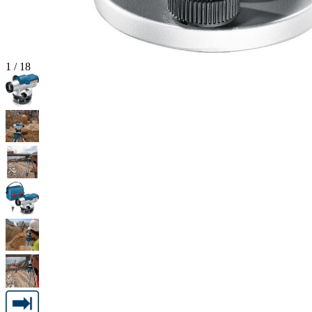
1
/
18