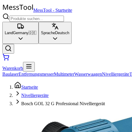
MessTool
-
Startseite
Land
Germany
🇩🇪
Sprache
Deutsch
Warenkorb
Baulaser
Entfernungsmesser
Multimeter
Wasserwaagen
Nivelliergeräte
T
Startseite
Nivelliergeräte
Bosch GOL 32 G Professional Nivelliergerät