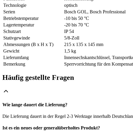
Technologie
optisch
Serien
Bosch GOL, Bosch Professional
Betriebstemperatur
-10 bis 50 °C
Lagertemperatur
-20 bis 70 °C
Schutzart
IP 54
Stativgewinde
5/8-Zoll
Abmessungen (B x H x T)
215 x 135 x 145 mm
Gewicht
1,5 kg
Lieferumfang
Innensechskantschlüssel, Transportk
Bemerkung
Sperrvorrichtung für den Kompensato
Häufig gestellte Fragen
Wie lange dauert die Lieferung?
Die Lieferung dauert in der Regel 2-3 Werktage innerhalb Deutschlan
Ist es ein neues oder generalüberholtes Produkt?