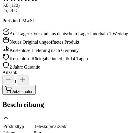
5.0
(
120
)
25,59 €
Preis inkl. MwSt.
Auf Lager • Versand aus deutschem Lager innerhalb 1 Werktag
Neues Original ungeöffnetes Produkt
Kostenlose Lieferung nach
Germany
Kostenlose Rückgabe innerhalb 14 Tagen
2 Jahre Garantie
Anzahl
:
1
Jetzt kaufen
Beschreibung
Produkttyp
Teleskopmaßstab
Länge
5 m