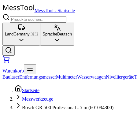
MessTool
-
Startseite
Land
Germany
🇩🇪
Sprache
Deutsch
Warenkorb
Baulaser
Entfernungsmesser
Multimeter
Wasserwaagen
Nivelliergeräte
T
Startseite
Messwerkzeuge
Bosch GR 500 Professional - 5 m (601094300)