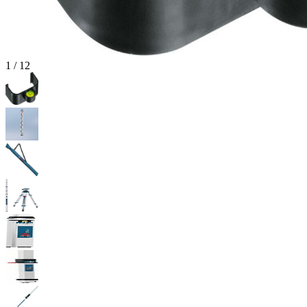
1
/
12