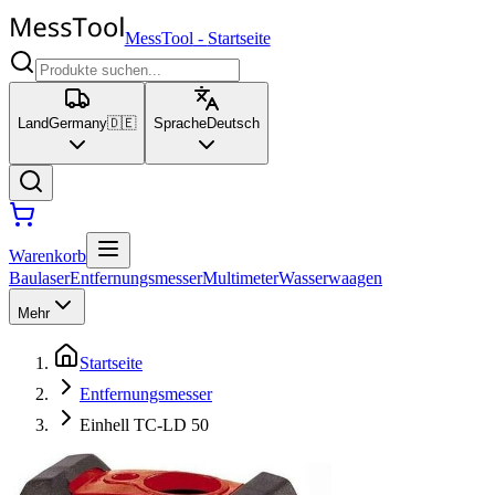
MessTool
-
Startseite
Land
Germany
🇩🇪
Sprache
Deutsch
Warenkorb
Baulaser
Entfernungsmesser
Multimeter
Wasserwaagen
Mehr
Startseite
Entfernungsmesser
Einhell TC-LD 50