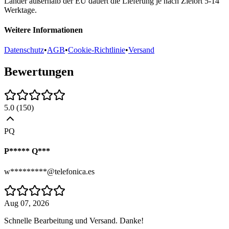
Länder außerhalb der EU dauert die Lieferung je nach Zielort 5-14
Werktage.
Weitere Informationen
Datenschutz
•
AGB
•
Cookie-Richtlinie
•
Versand
Bewertungen
5.0
(
150
)
PQ
P***** Q***
w*********@telefonica.es
Aug 07, 2026
Schnelle Bearbeitung und Versand. Danke!