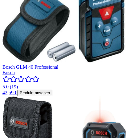
Bosch GLM 40 Professional
Bosch
5.0
(
19
)
42,59 €
Produkt ansehen