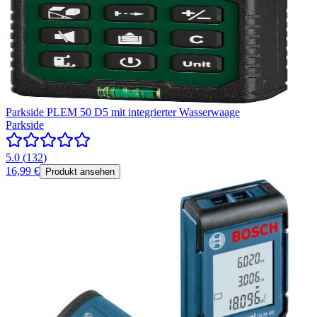
Parkside PLEM 50 D5 mit integrierter Wasserwaage
Parkside
5.0
(
132
)
16,99 €
Produkt ansehen