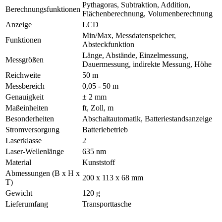
Pythagoras, Subtraktion, Addition,
Berechnungsfunktionen
Flächenberechnung, Volumenberechnung
Anzeige
LCD
Min/Max, Messdatenspeicher,
Funktionen
Absteckfunktion
Länge, Abstände, Einzelmessung,
Messgrößen
Dauermessung, indirekte Messung, Höhe
Reichweite
50 m
Messbereich
0,05 - 50 m
Genauigkeit
± 2 mm
Maßeinheiten
ft, Zoll, m
Besonderheiten
Abschaltautomatik, Batteriestandsanzeige
Stromversorgung
Batteriebetrieb
Laserklasse
2
Laser-Wellenlänge
635 nm
Material
Kunststoff
Abmessungen (B x H x
200 x 113 x 68 mm
T)
Gewicht
120 g
Lieferumfang
Transporttasche