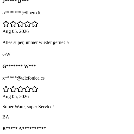
J***** D***
o*******@libero.it
Aug 05, 2026
Alles super, immer wieder gerne! ⭐
GW
G******* W***
x*****@telefonica.es
Aug 05, 2026
Super Ware, super Service!
BA
B***** A**********