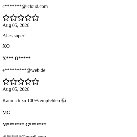
c*******@icloud.com
Aug 05, 2026
Alles super!
XO
X*** O*****
e*********@web.de
Aug 05, 2026
Kann ich zu 100% empfehlen 👍
MG
M******* G*******
r*******@gmail.com