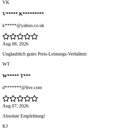
VK
V***** K*********
k*****@yahoo.co.uk
Aug 08, 2026
Unglaublich gutes Preis-Leistungs-Verhältnis
WT
W***** T***
d*******@live.com
Aug 07, 2026
Absolute Empfehlung!
KJ