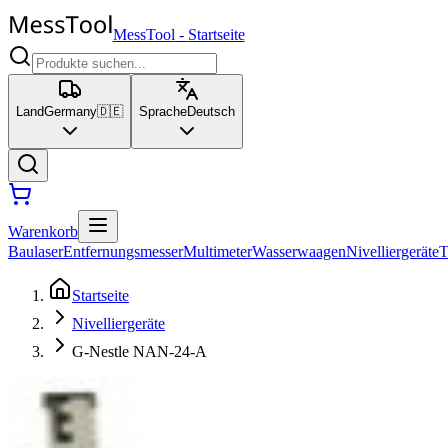
MessTool
-
Startseite
Land
Germany
🇩🇪
Sprache
Deutsch
Warenkorb
Baulaser
Entfernungsmesser
Multimeter
Wasserwaagen
Nivelliergeräte
T
Startseite
Nivelliergeräte
G-Nestle NAN-24-A