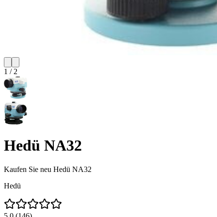
1
/
2
Hedü NA32
Kaufen Sie neu
Hedü NA32
Hedü
5.0
(
146
)