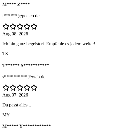
M**** Z****
t******@posteo.de
Aug 08, 2026
Ich bin ganz begeistert. Empfehle es jedem weiter!
TS
T****** S***********
s**********@web.de
Aug 07, 2026
Da passt alles...
MY
M***** Y************