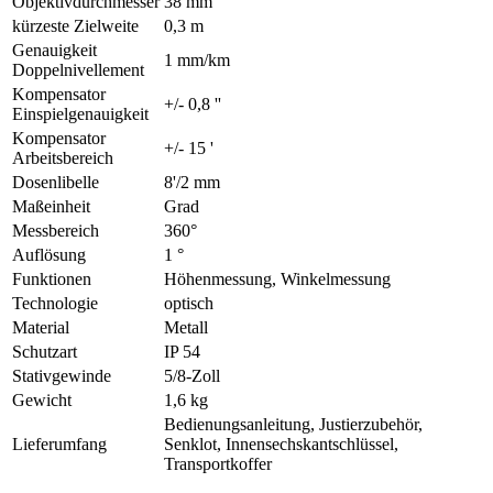
Objektivdurchmesser
38 mm
kürzeste Zielweite
0,3 m
Genauigkeit
1 mm/km
Doppelnivellement
Kompensator
+/- 0,8 ''
Einspielgenauigkeit
Kompensator
+/- 15 '
Arbeitsbereich
Dosenlibelle
8'/2 mm
Maßeinheit
Grad
Messbereich
360°
Auflösung
1 °
Funktionen
Höhenmessung, Winkelmessung
Technologie
optisch
Material
Metall
Schutzart
IP 54
Stativgewinde
5/8-Zoll
Gewicht
1,6 kg
Bedienungsanleitung, Justierzubehör,
Lieferumfang
Senklot, Innensechskantschlüssel,
Transportkoffer