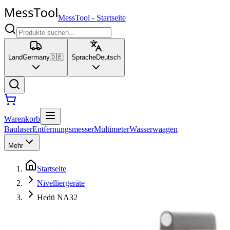
MessTool
-
Startseite
Land
Germany
🇩🇪
Sprache
Deutsch
Warenkorb
Baulaser
Entfernungsmesser
Multimeter
Wasserwaagen
Mehr
Startseite
Nivelliergeräte
Hedü NA32