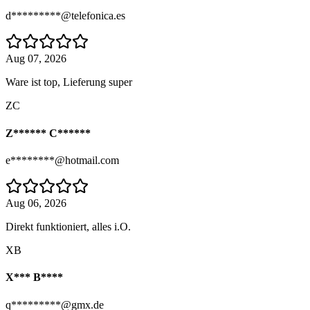
d*********@telefonica.es
Aug 07, 2026
Ware ist top, Lieferung super
ZC
Z****** C******
e********@hotmail.com
Aug 06, 2026
Direkt funktioniert, alles i.O.
XB
X*** B****
q*********@gmx.de