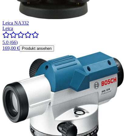
Leica NA332
Leica
5.0
(
66
)
169,00 €
Produkt ansehen