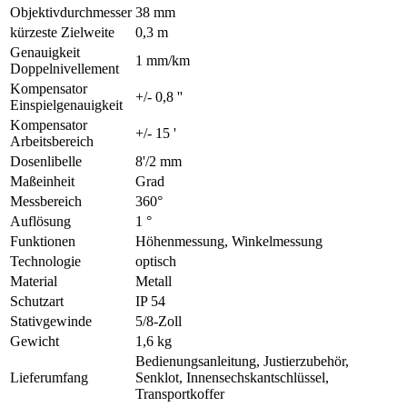
Objektivdurchmesser
38 mm
kürzeste Zielweite
0,3 m
Genauigkeit
1 mm/km
Doppelnivellement
Kompensator
+/- 0,8 ''
Einspielgenauigkeit
Kompensator
+/- 15 '
Arbeitsbereich
Dosenlibelle
8'/2 mm
Maßeinheit
Grad
Messbereich
360°
Auflösung
1 °
Funktionen
Höhenmessung, Winkelmessung
Technologie
optisch
Material
Metall
Schutzart
IP 54
Stativgewinde
5/8-Zoll
Gewicht
1,6 kg
Bedienungsanleitung, Justierzubehör,
Lieferumfang
Senklot, Innensechskantschlüssel,
Transportkoffer