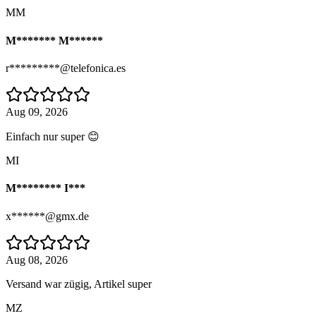
MM
M******* M******
r*********@telefonica.es
Aug 09, 2026
Einfach nur super 😊
MI
M******** I***
x******@gmx.de
Aug 08, 2026
Versand war zügig, Artikel super
MZ