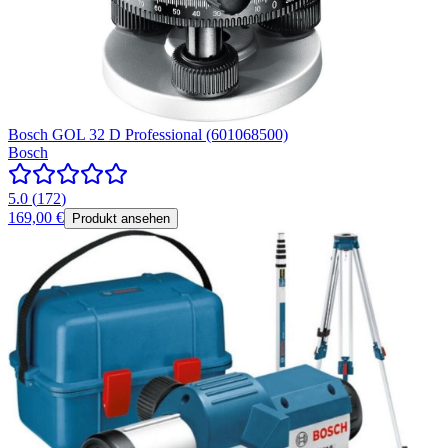
Bosch GOL 32 D Professional (601068500)
Bosch
5.0
(
172
)
169,00 €
Produkt ansehen