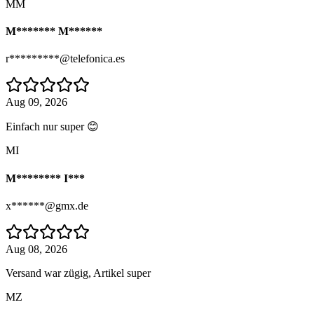
MM
M******* M******
r*********@telefonica.es
Aug 09, 2026
Einfach nur super 😊
MI
M******** I***
x******@gmx.de
Aug 08, 2026
Versand war zügig, Artikel super
MZ