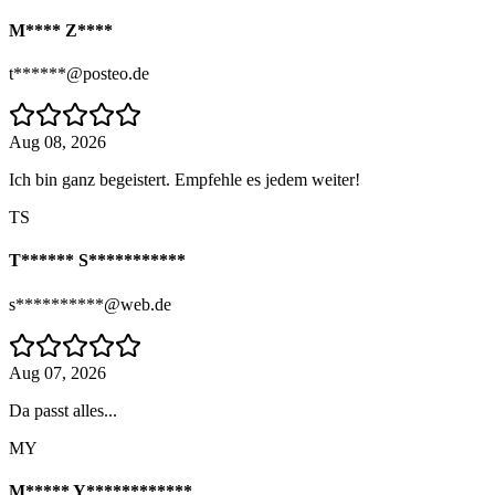
M**** Z****
t******@posteo.de
Aug 08, 2026
Ich bin ganz begeistert. Empfehle es jedem weiter!
TS
T****** S***********
s**********@web.de
Aug 07, 2026
Da passt alles...
MY
M***** Y************