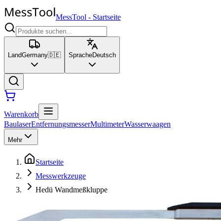
MessTool
-
Startseite
Land
Germany
🇩🇪
Sprache
Deutsch
Warenkorb
Baulaser
Entfernungsmesser
Multimeter
Wasserwaagen
Mehr
Startseite
Messwerkzeuge
Hedü Wandmeßkluppe