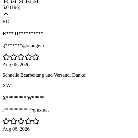
5.0
(
196
)
RD
R*** D**********
g*******@orange.fr
Aug 06, 2026
Schnelle Bearbeitung und Versand. Danke!
XW
X******** W*****
i**********@gmx.net
Aug 06, 2026