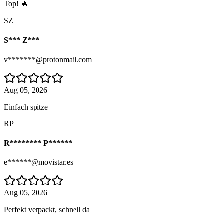
Top! 🔥
SZ
S*** Z***
v*******@protonmail.com
Aug 05, 2026
Einfach spitze
RP
R******** P******
e******@movistar.es
Aug 05, 2026
Perfekt verpackt, schnell da