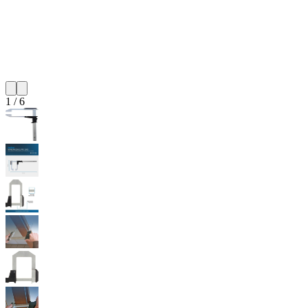
1
/
6