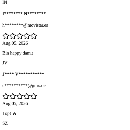
IN
I******** N********
h********@movistar.es
Aug 05, 2026
Bin happy damit
JV
J**** V***********
c**********@gmx.de
Aug 05, 2026
Top! 🔥
SZ