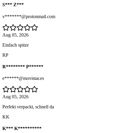
S*** Z***
v*******@protonmail.com
Aug 05, 2026
Einfach spitze
RP
R******** P******
e******@movistar.es
Aug 05, 2026
Perfekt verpackt, schnell da
KK
K*** K**********