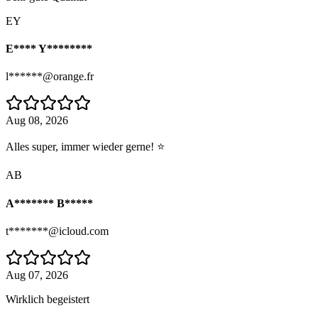
EY
E**** Y********
l******@orange.fr
Aug 08, 2026
Alles super, immer wieder gerne! ⭐
AB
A******* B*****
t*******@icloud.com
Aug 07, 2026
Wirklich begeistert