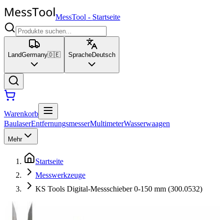
MessTool
-
Startseite
Land
Germany
🇩🇪
Sprache
Deutsch
Warenkorb
Baulaser
Entfernungsmesser
Multimeter
Wasserwaagen
Mehr
Startseite
Messwerkzeuge
KS Tools Digital-Messschieber 0-150 mm (300.0532)