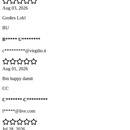
Aug 03, 2026
Großes Lob!
BU
B***** U********
c*********@virgilio.it
Aug 01, 2026
Bin happy damit
CC
C******* C*********
l*****@live.com
Jul 28, 2026