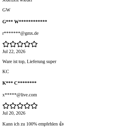
GW
G*** W************
r*******@gmx.de
Jul 22, 2026
Ware ist top, Lieferung super
KC
K*** C********
x*****@live.com
Jul 20, 2026
Kann ich zu 100% empfehlen 👍