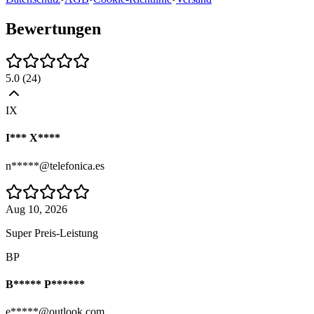
Bewertungen
5.0
(
24
)
IX
I*** X****
n*****@telefonica.es
Aug 10, 2026
Super Preis-Leistung
BP
B***** P******
e*****@outlook.com