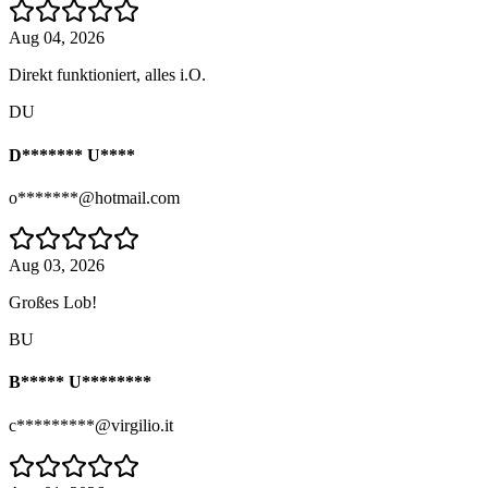
Aug 04, 2026
Direkt funktioniert, alles i.O.
DU
D******* U****
o*******@hotmail.com
Aug 03, 2026
Großes Lob!
BU
B***** U********
c*********@virgilio.it