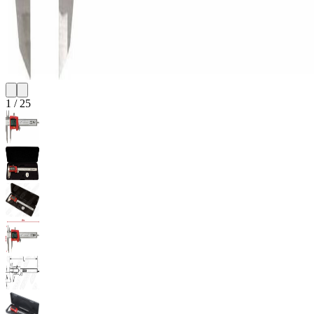
1
/
25