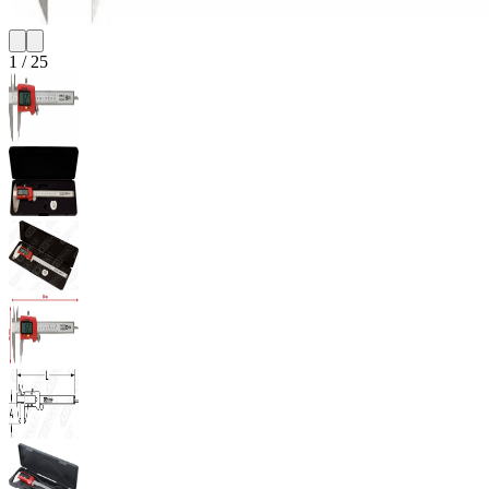
1
/
25