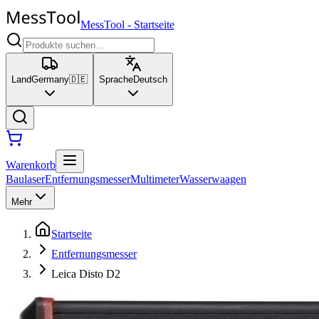
MessTool
-
Startseite
Land
Germany
🇩🇪
Sprache
Deutsch
Warenkorb
Baulaser
Entfernungsmesser
Multimeter
Wasserwaagen
Mehr
Startseite
Entfernungsmesser
Leica Disto D2