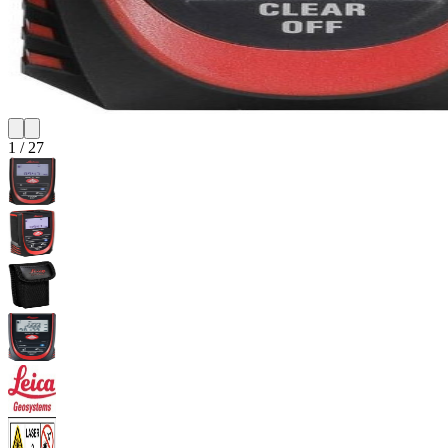
1
/
27