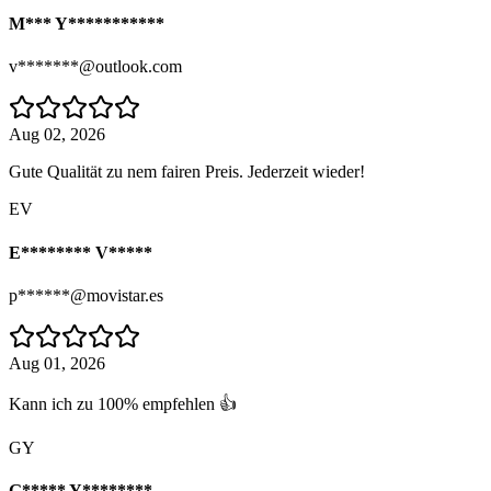
M*** Y***********
v*******@outlook.com
Aug 02, 2026
Gute Qualität zu nem fairen Preis. Jederzeit wieder!
EV
E******** V*****
p******@movistar.es
Aug 01, 2026
Kann ich zu 100% empfehlen 👍
GY
G***** Y********