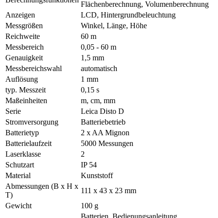
Flächenberechnung, Volumenberechnung
Anzeigen
LCD, Hintergrundbeleuchtung
Messgrößen
Winkel, Länge, Höhe
Reichweite
60 m
Messbereich
0,05 - 60 m
Genauigkeit
1,5 mm
Messbereichswahl
automatisch
Auflösung
1 mm
typ. Messzeit
0,15 s
Maßeinheiten
m, cm, mm
Serie
Leica Disto D
Stromversorgung
Batteriebetrieb
Batterietyp
2 x AA Mignon
Batterielaufzeit
5000 Messungen
Laserklasse
2
Schutzart
IP 54
Material
Kunststoff
Abmessungen (B x H x
111 x 43 x 23 mm
T)
Gewicht
100 g
Batterien, Bedienungsanleitung,