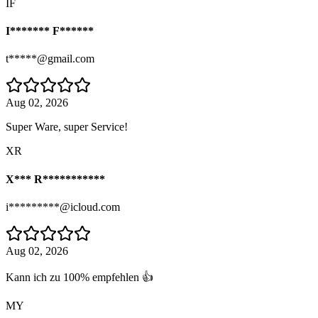
IF
I******* F******
t*****@gmail.com
Aug 02, 2026
Super Ware, super Service!
XR
X*** R***********
i*********@icloud.com
Aug 02, 2026
Kann ich zu 100% empfehlen 👍
MY