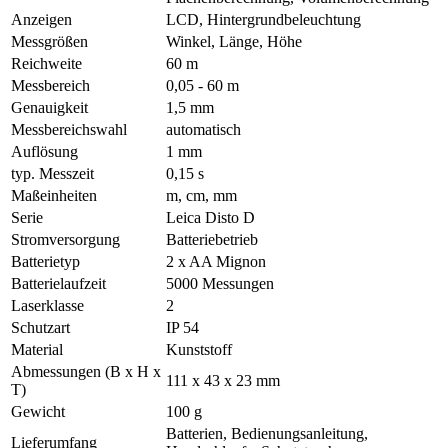
Anzeigen
LCD, Hintergrundbeleuchtung
Messgrößen
Winkel, Länge, Höhe
Reichweite
60 m
Messbereich
0,05 - 60 m
Genauigkeit
1,5 mm
Messbereichswahl
automatisch
Auflösung
1 mm
typ. Messzeit
0,15 s
Maßeinheiten
m, cm, mm
Serie
Leica Disto D
Stromversorgung
Batteriebetrieb
Batterietyp
2 x AA Mignon
Batterielaufzeit
5000 Messungen
Laserklasse
2
Schutzart
IP 54
Material
Kunststoff
Abmessungen (B x H x
111 x 43 x 23 mm
T)
Gewicht
100 g
Batterien, Bedienungsanleitung,
Lieferumfang