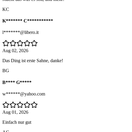
KC
K******* C***********
l*******@libero.it
Aug 02, 2026
Das Ding ist erste Sahne, danke!
BG
B**** G*****
w******@yahoo.com
Aug 01, 2026
Einfach nur gut