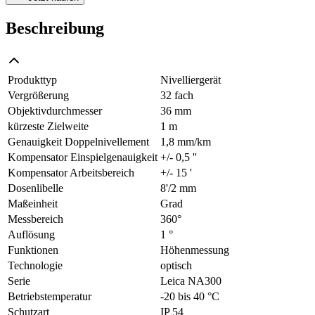
Beschreibung
Produkttyp
Nivelliergerät
Vergrößerung
32 fach
Objektivdurchmesser
36 mm
kürzeste Zielweite
1 m
Genauigkeit Doppelnivellement
1,8 mm/km
Kompensator Einspielgenauigkeit
+/- 0,5 ''
Kompensator Arbeitsbereich
+/- 15 '
Dosenlibelle
8'/2 mm
Maßeinheit
Grad
Messbereich
360°
Auflösung
1 °
Funktionen
Höhenmessung
Technologie
optisch
Serie
Leica NA300
Betriebstemperatur
-20 bis 40 °C
Schutzart
IP 54