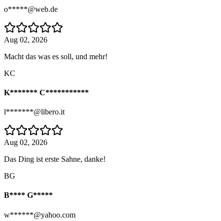
o*****@web.de
Aug 02, 2026
Macht das was es soll, und mehr!
KC
K******* C***********
l*******@libero.it
Aug 02, 2026
Das Ding ist erste Sahne, danke!
BG
B**** G*****
w******@yahoo.com