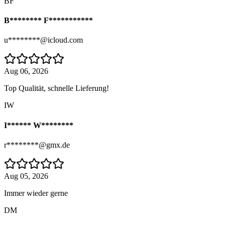
BF
B******** F***********
u********@icloud.com
Aug 06, 2026
Top Qualität, schnelle Lieferung!
IW
I****** W********
r********@gmx.de
Aug 05, 2026
Immer wieder gerne
DM