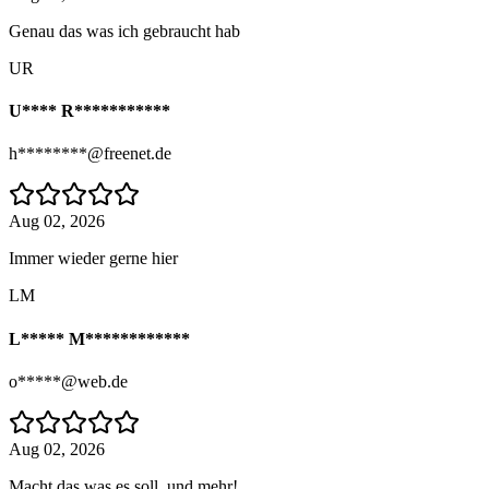
Genau das was ich gebraucht hab
UR
U**** R***********
h********@freenet.de
Aug 02, 2026
Immer wieder gerne hier
LM
L***** M************
o*****@web.de
Aug 02, 2026
Macht das was es soll, und mehr!