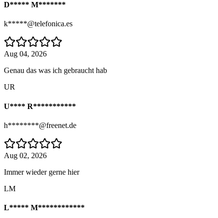
D***** M*******
k*****@telefonica.es
Aug 04, 2026
Genau das was ich gebraucht hab
UR
U**** R***********
h********@freenet.de
Aug 02, 2026
Immer wieder gerne hier
LM
L***** M************