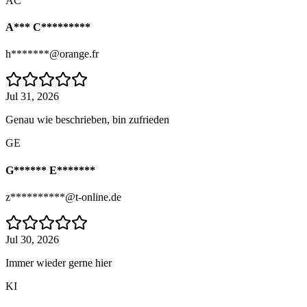
AC
A*** C*********
h*******@orange.fr
Jul 31, 2026
Genau wie beschrieben, bin zufrieden
GE
G****** E*******
z**********@t-online.de
Jul 30, 2026
Immer wieder gerne hier
KI