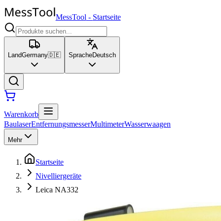
MessTool
-
Startseite
Land
Germany
🇩🇪
Sprache
Deutsch
Warenkorb
Baulaser
Entfernungsmesser
Multimeter
Wasserwaagen
Mehr
Startseite
Nivelliergeräte
Leica NA332