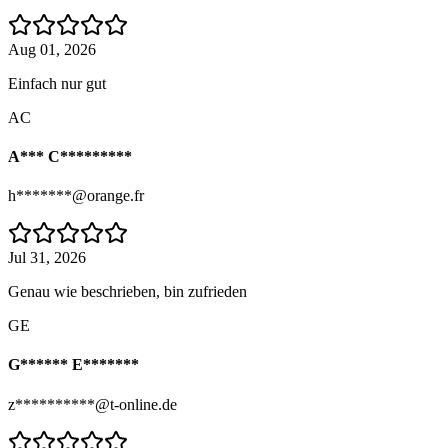
Aug 01, 2026
Einfach nur gut
AC
A*** C*********
h*******@orange.fr
Jul 31, 2026
Genau wie beschrieben, bin zufrieden
GE
G****** E*******
z**********@t-online.de