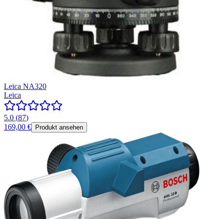
Leica NA320
Leica
5.0
(
87
)
169,00 €
Produkt ansehen