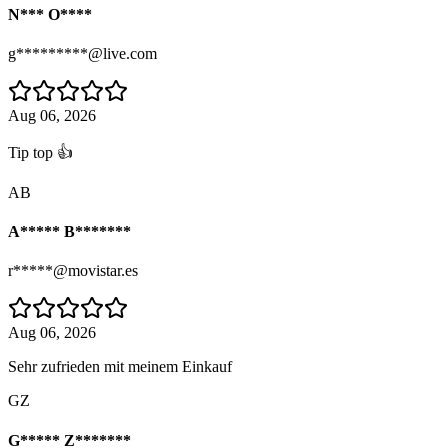
N*** O****
g*********@live.com
Aug 06, 2026
Tip top 👍
AB
A***** B*******
r*****@movistar.es
Aug 06, 2026
Sehr zufrieden mit meinem Einkauf
GZ
G***** Z*******