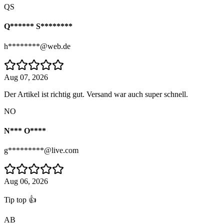
QS
Q****** S********
h********@web.de
Aug 07, 2026
Der Artikel ist richtig gut. Versand war auch super schnell.
NO
N*** O****
g*********@live.com
Aug 06, 2026
Tip top 👍
AB