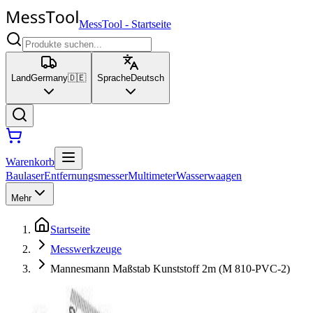
MessTool
-
Startseite
Land
Germany
🇩🇪
Sprache
Deutsch
Warenkorb
Baulaser
Entfernungsmesser
Multimeter
Wasserwaagen
Mehr
Startseite
Messwerkzeuge
Mannesmann Maßstab Kunststoff 2m (M 810-PVC-2)