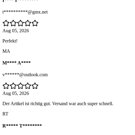
I**** I*********
t**********@gmx.net
Aug 05, 2026
Perfekt!
MA
M**** A****
v******@outlook.com
Aug 05, 2026
Der Artikel ist richtig gut. Versand war auch super schnell.
RT
R***** T********