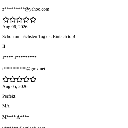
z*********@yahoo.com
Aug 06, 2026
Schon am nächsten Tag da. Einfach top!
II
I**** I*********
t**********@gmx.net
Aug 05, 2026
Perfekt!
MA
M**** A****