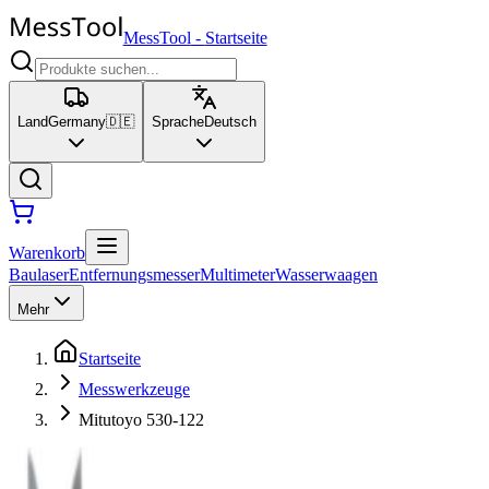
MessTool
-
Startseite
Land
Germany
🇩🇪
Sprache
Deutsch
Warenkorb
Baulaser
Entfernungsmesser
Multimeter
Wasserwaagen
Mehr
Startseite
Messwerkzeuge
Mitutoyo 530-122