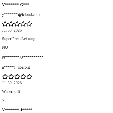
V******* G***
y*******@icloud.com
Jul 30, 2026
Super Preis-Leistung
NU
N******* U**********
a*****@libero.it
Jul 30, 2026
Wie erhofft
VJ
V******* J*****