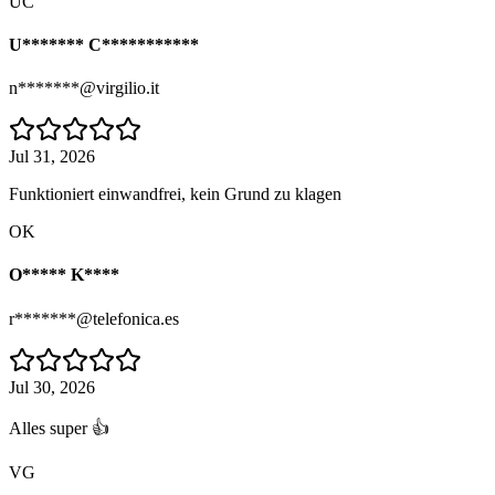
UC
U******* C***********
n*******@virgilio.it
Jul 31, 2026
Funktioniert einwandfrei, kein Grund zu klagen
OK
O***** K****
r*******@telefonica.es
Jul 30, 2026
Alles super 👍
VG