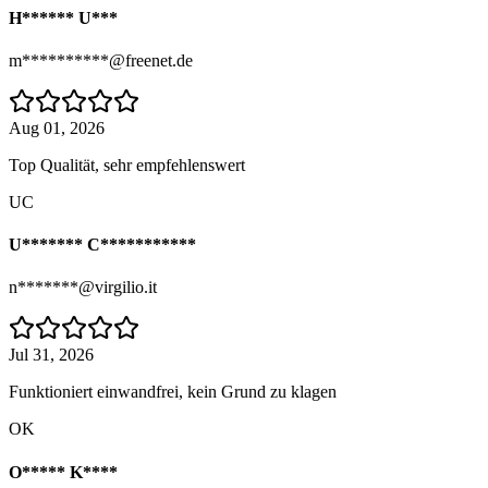
H****** U***
m**********@freenet.de
Aug 01, 2026
Top Qualität, sehr empfehlenswert
UC
U******* C***********
n*******@virgilio.it
Jul 31, 2026
Funktioniert einwandfrei, kein Grund zu klagen
OK
O***** K****