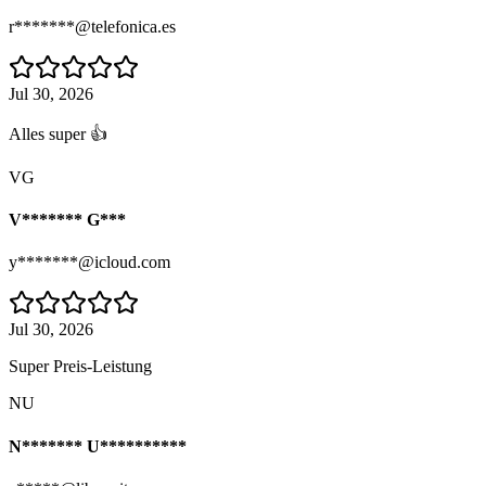
r*******@telefonica.es
Jul 30, 2026
Alles super 👍
VG
V******* G***
y*******@icloud.com
Jul 30, 2026
Super Preis-Leistung
NU
N******* U**********