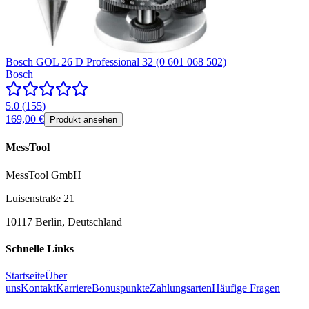
Bosch GOL 26 D Professional 32 (0 601 068 502)
Bosch
5.0
(
155
)
169,00 €
Produkt ansehen
MessTool
MessTool GmbH
Luisenstraße 21
10117 Berlin, Deutschland
Schnelle Links
Startseite
Über
uns
Kontakt
Karriere
Bonuspunkte
Zahlungsarten
Häufige Fragen