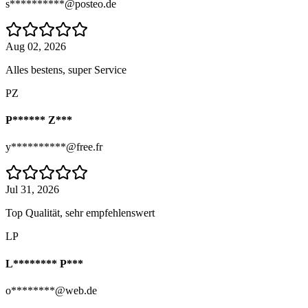
s**********@posteo.de
Aug 02, 2026
Alles bestens, super Service
PZ
P****** Z***
y**********@free.fr
Jul 31, 2026
Top Qualität, sehr empfehlenswert
LP
L******** P***
o********@web.de