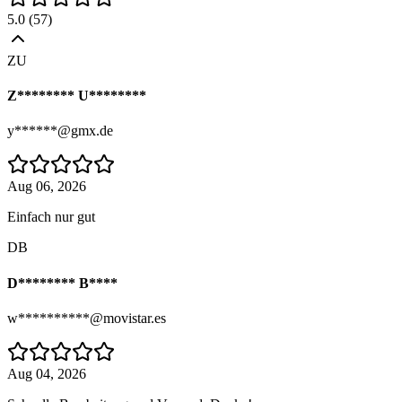
5.0
(
57
)
ZU
Z******** U********
y******@gmx.de
Aug 06, 2026
Einfach nur gut
DB
D******** B****
w**********@movistar.es
Aug 04, 2026