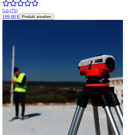
5.0
(
75
)
169,00 €
Produkt ansehen