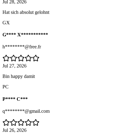
Jul 28, 2026
Hat sich absolut gelohnt
GX
G**** X***********
h********@free.fr
Jul 27, 2026
Bin happy damit
PC
P**** C***
q********@gmail.com
Jul 26, 2026