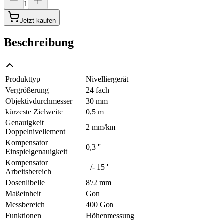
1
Jetzt kaufen
Beschreibung
Produkttyp
Nivelliergerät
Vergrößerung
24 fach
Objektivdurchmesser
30 mm
kürzeste Zielweite
0,5 m
Genauigkeit
2 mm/km
Doppelnivellement
Kompensator
0,3 ''
Einspielgenauigkeit
Kompensator
+/- 15 '
Arbeitsbereich
Dosenlibelle
8'/2 mm
Maßeinheit
Gon
Messbereich
400 Gon
Funktionen
Höhenmessung