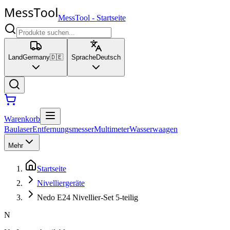
MessTool
-
Startseite
Land
Germany
🇩🇪
Sprache
Deutsch
Warenkorb
Baulaser
Entfernungsmesser
Multimeter
Wasserwaagen
Mehr
Startseite
Nivelliergeräte
Nedo E24 Nivellier-Set 5-teilig
N