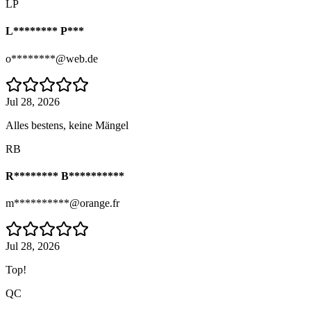
LP
L******** P***
o********@web.de
Jul 28, 2026
Alles bestens, keine Mängel
RB
R******** B**********
m**********@orange.fr
Jul 28, 2026
Top!
QC