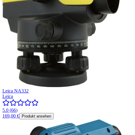
Leica NA332
Leica
5.0
(
66
)
169,00 €
Produkt ansehen