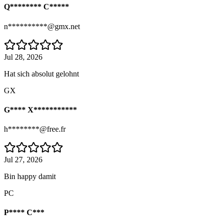
Q******** C*****
n**********@gmx.net
Jul 28, 2026
Hat sich absolut gelohnt
GX
G**** X***********
h********@free.fr
Jul 27, 2026
Bin happy damit
PC
P**** C***