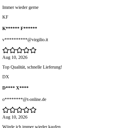
Immer wieder gerne
KF
K****** F******
v**********@virgilio.it
Aug 10, 2026
Top Qualität, schnelle Lieferung!
DX
D**** X****
o********@t-online.de
Aug 10, 2026
Würde ich immer wieder kaufen