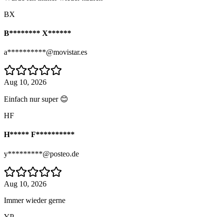
BX
B******** X******
a**********@movistar.es
Aug 10, 2026
Einfach nur super 😊
HF
H***** F**********
y*********@posteo.de
Aug 10, 2026
Immer wieder gerne
YP