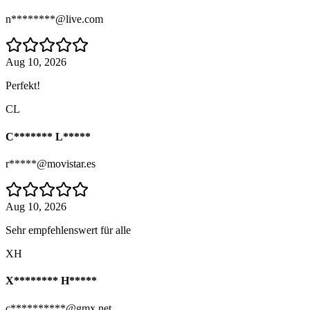
n********@live.com
Aug 10, 2026
Perfekt!
CL
C******* L*****
r*****@movistar.es
Aug 10, 2026
Sehr empfehlenswert für alle
XH
X******** H*****
c**********@gmx.net