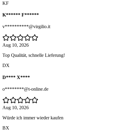
KF
K****** F******
v**********@virgilio.it
Aug 10, 2026
Top Qualität, schnelle Lieferung!
DX
D**** X****
o********@t-online.de
Aug 10, 2026
Würde ich immer wieder kaufen
BX