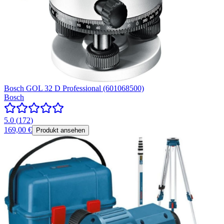
Bosch GOL 32 D Professional (601068500)
Bosch
5.0
(
172
)
169,00 €
Produkt ansehen