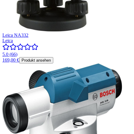
Leica NA332
Leica
5.0
(
66
)
169,00 €
Produkt ansehen