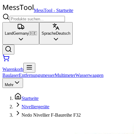
MessTool
-
Startseite
Land
Germany
🇩🇪
Sprache
Deutsch
Warenkorb
Baulaser
Entfernungsmesser
Multimeter
Wasserwaagen
Mehr
Startseite
Nivelliergeräte
Nedo Nivellier F-Baureihe F32