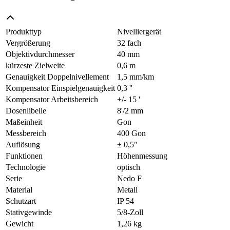
Produkttyp
Nivelliergerät
Vergrößerung
32 fach
Objektivdurchmesser
40 mm
kürzeste Zielweite
0,6 m
Genauigkeit Doppelnivellement
1,5 mm/km
Kompensator Einspielgenauigkeit
0,3 ''
Kompensator Arbeitsbereich
+/- 15 '
Dosenlibelle
8'/2 mm
Maßeinheit
Gon
Messbereich
400 Gon
Auflösung
± 0,5"
Funktionen
Höhenmessung
Technologie
optisch
Serie
Nedo F
Material
Metall
Schutzart
IP 54
Stativgewinde
5/8-Zoll
Gewicht
1,26 kg