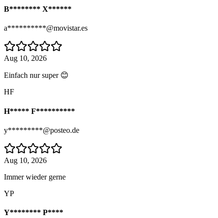
B******** X******
a**********@movistar.es
Aug 10, 2026
Einfach nur super 😊
HF
H***** F**********
y*********@posteo.de
Aug 10, 2026
Immer wieder gerne
YP
Y******** P****