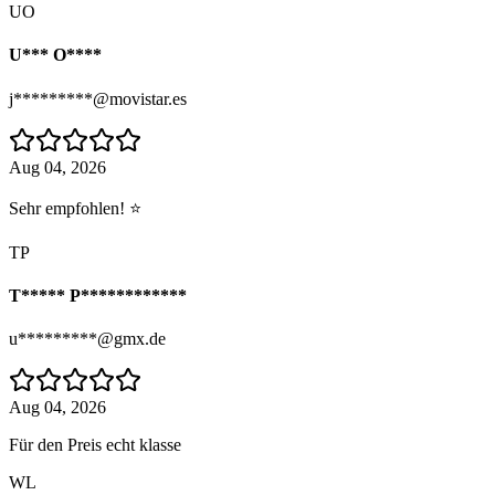
UO
U*** O****
j*********@movistar.es
Aug 04, 2026
Sehr empfohlen! ⭐
TP
T***** P************
u*********@gmx.de
Aug 04, 2026
Für den Preis echt klasse
WL