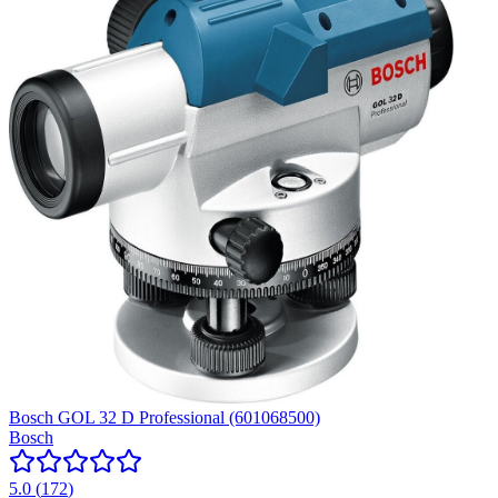
Bosch GOL 32 D Professional (601068500)
Bosch
5.0
(
172
)