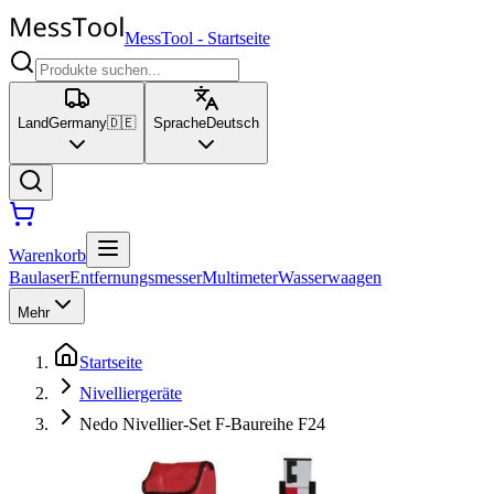
MessTool
-
Startseite
Land
Germany
🇩🇪
Sprache
Deutsch
Warenkorb
Baulaser
Entfernungsmesser
Multimeter
Wasserwaagen
Mehr
Startseite
Nivelliergeräte
Nedo Nivellier-Set F-Baureihe F24