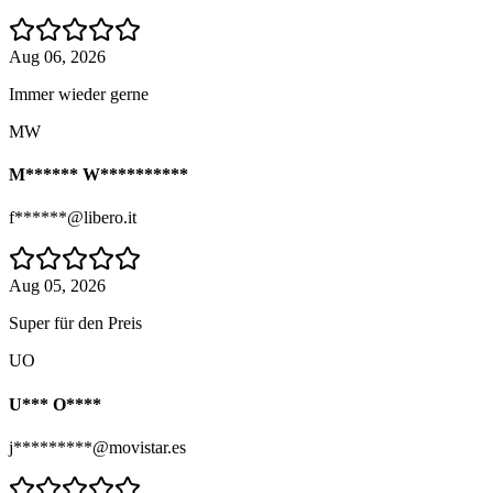
Aug 06, 2026
Immer wieder gerne
MW
M****** W**********
f******@libero.it
Aug 05, 2026
Super für den Preis
UO
U*** O****
j*********@movistar.es