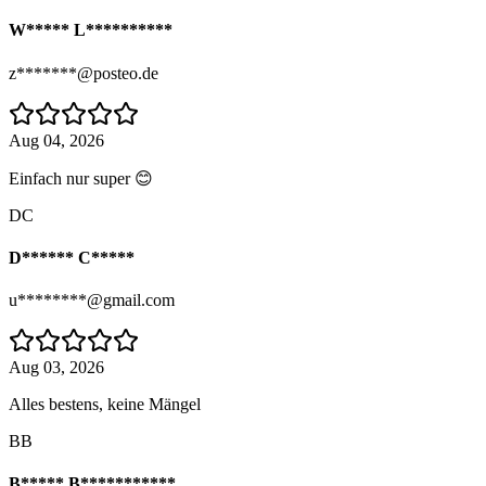
W***** L**********
z*******@posteo.de
Aug 04, 2026
Einfach nur super 😊
DC
D****** C*****
u********@gmail.com
Aug 03, 2026
Alles bestens, keine Mängel
BB
B***** B***********