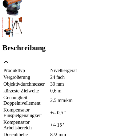
Beschreibung
Produkttyp
Nivelliergerät
Vergrößerung
24 fach
Objektivdurchmesser
30 mm
kürzeste Zielweite
0,6 m
Genauigkeit
2,5 mm/km
Doppelnivellement
Kompensator
+/- 0,5 ''
Einspielgenauigkeit
Kompensator
+/- 15 '
Arbeitsbereich
Dosenlibelle
8'/2 mm