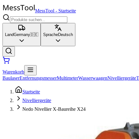
MessTool
-
Startseite
Land
Germany
🇩🇪
Sprache
Deutsch
Warenkorb
Baulaser
Entfernungsmesser
Multimeter
Wasserwaagen
Nivelliergeräte
T
Startseite
Nivelliergeräte
Nedo Nivellier X-Baureihe X24