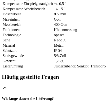
Kompensator Einspielgenauigkeit
+/- 0,5 ''
Kompensator Arbeitsbereich
+/- 15 '
Dosenlibelle
8'/2 mm
Maßeinheit
Gon
Messbereich
400 Gon
Funktionen
Höhenmessung
Technologie
optisch
Serie
Nedo X
Material
Metall
Schutzart
IP 54
Stativgewinde
5/8-Zoll
Gewicht
1,7 kg
Lieferumfang
Justierzubehör, Senklot, Transport
Häufig gestellte Fragen
Wie lange dauert die Lieferung?