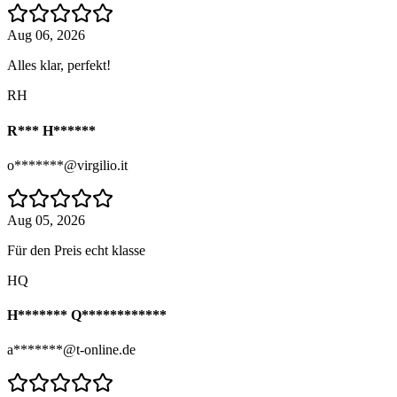
Aug 06, 2026
Alles klar, perfekt!
RH
R*** H******
o*******@virgilio.it
Aug 05, 2026
Für den Preis echt klasse
HQ
H******* Q************
a*******@t-online.de