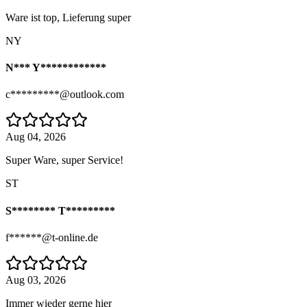
Ware ist top, Lieferung super
NY
N*** Y************
c*********@outlook.com
Aug 04, 2026
Super Ware, super Service!
ST
S******** T*********
f******@t-online.de
Aug 03, 2026
Immer wieder gerne hier