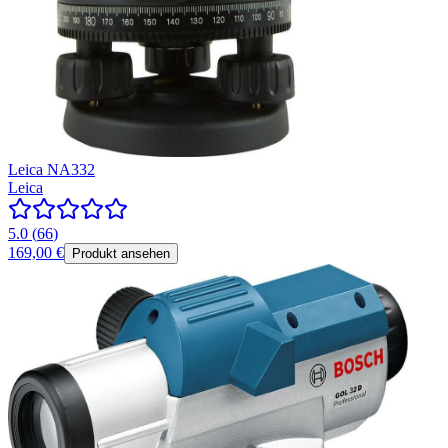
Leica NA332
Leica
5.0
(
66
)
169,00 €
Produkt ansehen