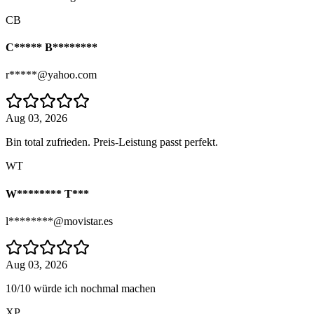
CB
C***** B********
r*****@yahoo.com
Aug 03, 2026
Bin total zufrieden. Preis-Leistung passt perfekt.
WT
W******** T***
l********@movistar.es
Aug 03, 2026
10/10 würde ich nochmal machen
XP