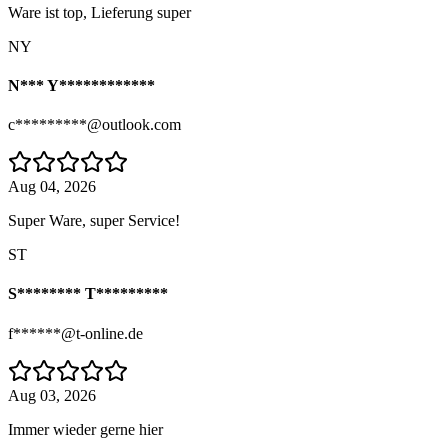
Ware ist top, Lieferung super
NY
N*** Y************
c*********@outlook.com
Aug 04, 2026
Super Ware, super Service!
ST
S******** T*********
f******@t-online.de
Aug 03, 2026
Immer wieder gerne hier