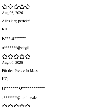
Aug 06, 2026
Alles klar, perfekt!
RH
R*** H******
o*******@virgilio.it
Aug 05, 2026
Für den Preis echt klasse
HQ
H******* Q************
a*******@t-online.de