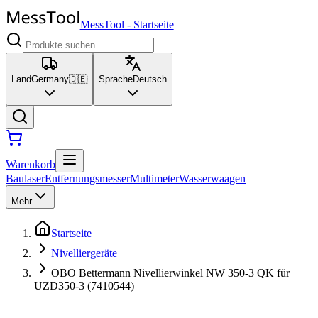
MessTool
-
Startseite
Land
Germany
🇩🇪
Sprache
Deutsch
Warenkorb
Baulaser
Entfernungsmesser
Multimeter
Wasserwaagen
Mehr
Startseite
Nivelliergeräte
OBO Bettermann Nivellierwinkel NW 350-3 QK für
UZD350-3 (7410544)