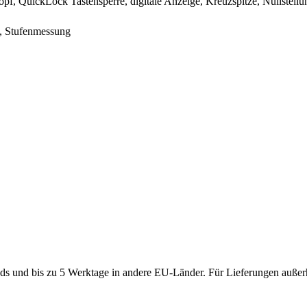
pf, QuickLock Tastensperre, digitale Anzeige, Kreuzspitze, Nullstellu
, Stufenmessung
ds und bis zu 5 Werktage in andere EU-Länder. Für Lieferungen außerh