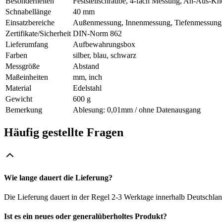
Besonderheiten
Feststellschraube, 4-fach Messung, An-Aus-Kno
Schnabellänge
40 mm
Einsatzbereiche
Außenmessung, Innenmessung, Tiefenmessung
Zertifikate/Sicherheit
DIN-Norm 862
Lieferumfang
Aufbewahrungsbox
Farben
silber, blau, schwarz
Messgröße
Abstand
Maßeinheiten
mm, inch
Material
Edelstahl
Gewicht
600 g
Bemerkung
Ablesung: 0,01mm / ohne Datenausgang
Häufig gestellte Fragen
Wie lange dauert die Lieferung?
Die Lieferung dauert in der Regel 2-3 Werktage innerhalb Deutschlan
Ist es ein neues oder generalüberholtes Produkt?