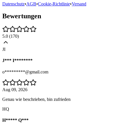
Datenschutz
•
AGB
•
Cookie-Richtlinie
•
Versand
Bewertungen
5.0
(
170
)
JI
J*** I********
o*********@gmail.com
Aug 09, 2026
Genau wie beschrieben, bin zufrieden
HQ
H***** Q***