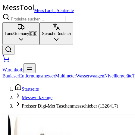
MessTool
-
Startseite
Land
Germany
🇩🇪
Sprache
Deutsch
Warenkorb
Baulaser
Entfernungsmesser
Multimeter
Wasserwaagen
Nivelliergeräte
T
Startseite
Messwerkzeuge
Preisser Digi-Met Taschenmessschieber (1320417)