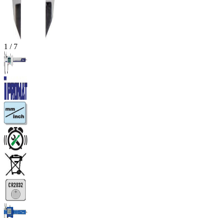
1
/
7