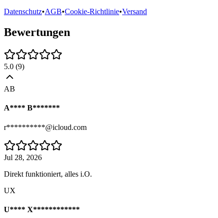
Datenschutz
•
AGB
•
Cookie-Richtlinie
•
Versand
Bewertungen
5.0
(
9
)
AB
A**** B*******
r**********@icloud.com
Jul 28, 2026
Direkt funktioniert, alles i.O.
UX
U**** X************