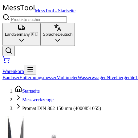
MessTool
-
Startseite
Land
Germany
🇩🇪
Sprache
Deutsch
Warenkorb
Baulaser
Entfernungsmesser
Multimeter
Wasserwaagen
Nivelliergeräte
T
Startseite
Messwerkzeuge
Promat DIN 862 150 mm (4000851055)