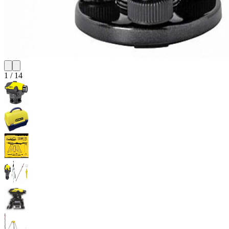
1
/
14