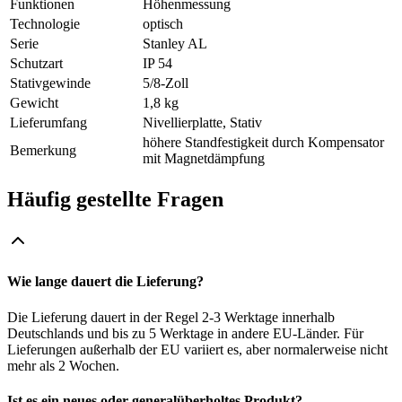
Funktionen
Höhenmessung
Technologie
optisch
Serie
Stanley AL
Schutzart
IP 54
Stativgewinde
5/8-Zoll
Gewicht
1,8 kg
Lieferumfang
Nivellierplatte, Stativ
höhere Standfestigkeit durch Kompensator
Bemerkung
mit Magnetdämpfung
Häufig gestellte Fragen
Wie lange dauert die Lieferung?
Die Lieferung dauert in der Regel 2-3 Werktage innerhalb
Deutschlands und bis zu 5 Werktage in andere EU-Länder. Für
Lieferungen außerhalb der EU variiert es, aber normalerweise nicht
mehr als 2 Wochen.
Ist es ein neues oder generalüberholtes Produkt?