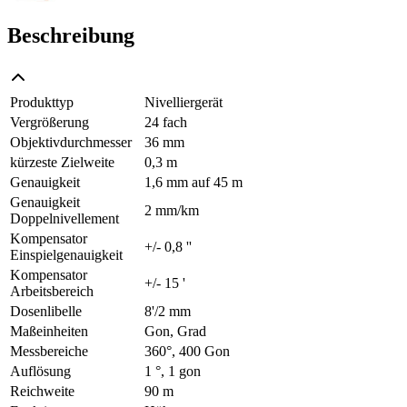
Beschreibung
Produkttyp
Nivelliergerät
Vergrößerung
24 fach
Objektivdurchmesser
36 mm
kürzeste Zielweite
0,3 m
Genauigkeit
1,6 mm auf 45 m
Genauigkeit
2 mm/km
Doppelnivellement
Kompensator
+/- 0,8 ''
Einspielgenauigkeit
Kompensator
+/- 15 '
Arbeitsbereich
Dosenlibelle
8'/2 mm
Maßeinheiten
Gon, Grad
Messbereiche
360°, 400 Gon
Auflösung
1 °, 1 gon
Reichweite
90 m