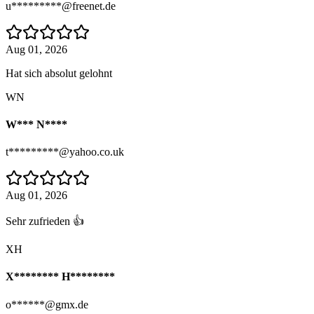
u*********@freenet.de
Aug 01, 2026
Hat sich absolut gelohnt
WN
W*** N****
t*********@yahoo.co.uk
Aug 01, 2026
Sehr zufrieden 👍
XH
X******** H********
o******@gmx.de