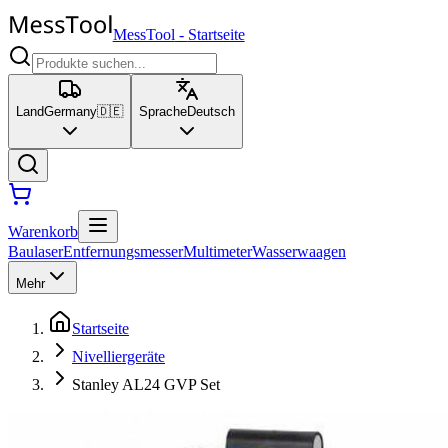
MessTool
-
Startseite
Land
Germany
🇩🇪
Sprache
Deutsch
Warenkorb
Baulaser
Entfernungsmesser
Multimeter
Wasserwaagen
Mehr
Startseite
Nivelliergeräte
Stanley AL24 GVP Set