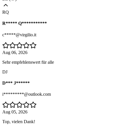
RQ
R***** Q***********
c*****@virgilio.it
Aug 06, 2026
Sehr empfehlenswert für alle
DJ
D*** J******
i*********@outlook.com
Aug 05, 2026
Top, vielen Dank!