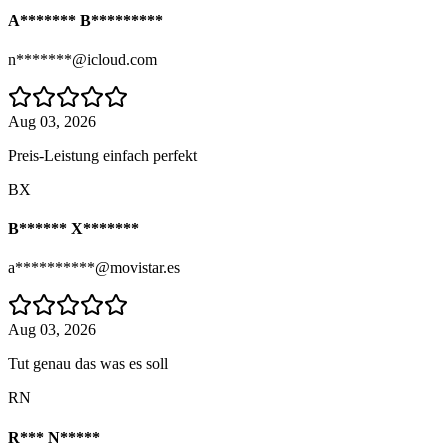
A******* B*********
n*******@icloud.com
Aug 03, 2026
Preis-Leistung einfach perfekt
BX
B****** X*******
a**********@movistar.es
Aug 03, 2026
Tut genau das was es soll
RN
R*** N*****