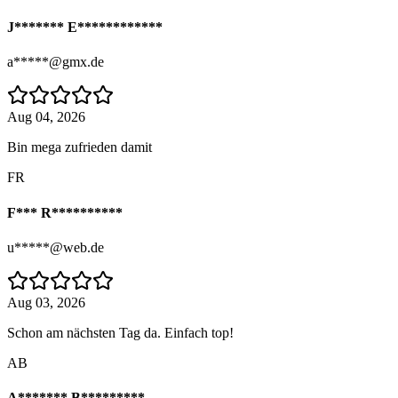
J******* E************
a*****@gmx.de
Aug 04, 2026
Bin mega zufrieden damit
FR
F*** R**********
u*****@web.de
Aug 03, 2026
Schon am nächsten Tag da. Einfach top!
AB
A******* B*********