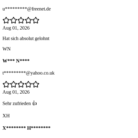
u*********@freenet.de
Aug 01, 2026
Hat sich absolut gelohnt
WN
W*** N****
t*********@yahoo.co.uk
Aug 01, 2026
Sehr zufrieden 👍
XH
X******** H********