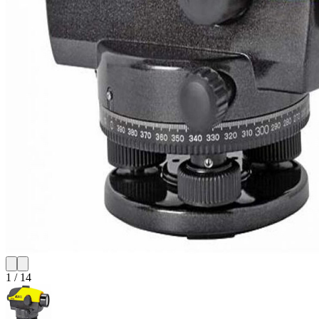
1
/
14