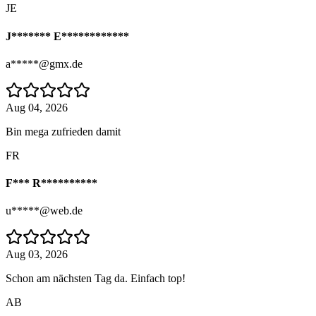
JE
J******* E************
a*****@gmx.de
Aug 04, 2026
Bin mega zufrieden damit
FR
F*** R**********
u*****@web.de
Aug 03, 2026
Schon am nächsten Tag da. Einfach top!
AB