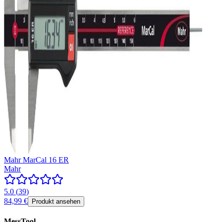
Mahr MarCal 16 ER
Mahr
5.0
(
39
)
84,99 €
Produkt ansehen
MessTool