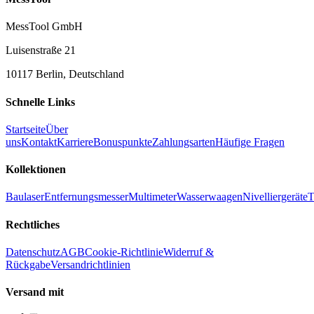
MessTool GmbH
Luisenstraße 21
10117 Berlin, Deutschland
Schnelle Links
Startseite
Über
uns
Kontakt
Karriere
Bonuspunkte
Zahlungsarten
Häufige Fragen
Kollektionen
Baulaser
Entfernungsmesser
Multimeter
Wasserwaagen
Nivelliergeräte
T
Rechtliches
Datenschutz
AGB
Cookie-Richtlinie
Widerruf &
Rückgabe
Versandrichtlinien
Versand mit