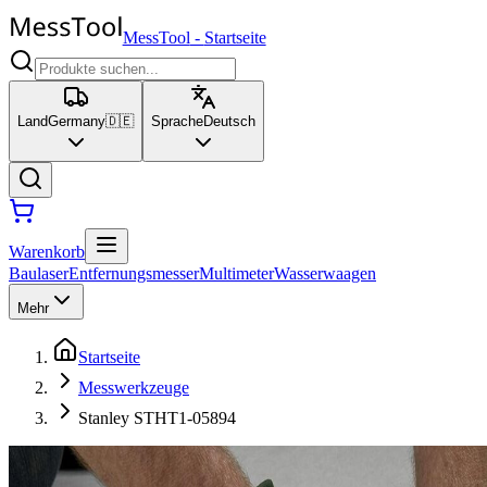
MessTool
-
Startseite
Land
Germany
🇩🇪
Sprache
Deutsch
Warenkorb
Baulaser
Entfernungsmesser
Multimeter
Wasserwaagen
Mehr
Startseite
Messwerkzeuge
Stanley STHT1-05894