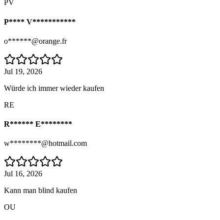
PV
P**** V***********
o******@orange.fr
Jul 19, 2026
Würde ich immer wieder kaufen
RE
R****** E********
w********@hotmail.com
Jul 16, 2026
Kann man blind kaufen
OU