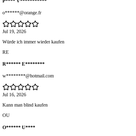
P**** V***********
o******@orange.fr
Jul 19, 2026
Würde ich immer wieder kaufen
RE
R****** E********
w********@hotmail.com
Jul 16, 2026
Kann man blind kaufen
OU
O****** U****