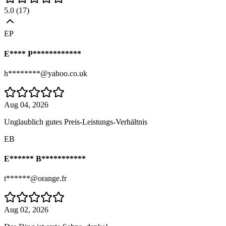
5.0
(
17
)
EP
E**** P************
h********@yahoo.co.uk
Aug 04, 2026
Unglaublich gutes Preis-Leistungs-Verhältnis
EB
E****** B***********
t******@orange.fr
Aug 02, 2026