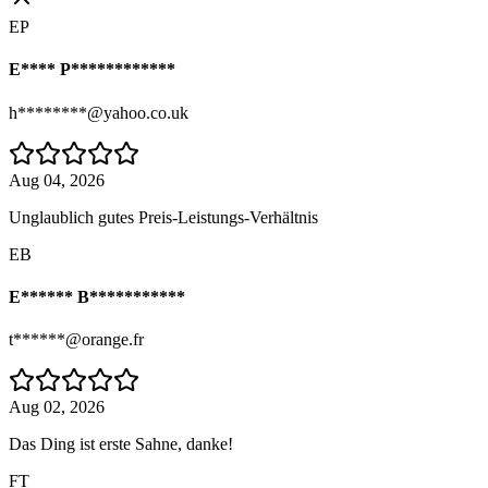
EP
E**** P************
h********@yahoo.co.uk
Aug 04, 2026
Unglaublich gutes Preis-Leistungs-Verhältnis
EB
E****** B***********
t******@orange.fr
Aug 02, 2026
Das Ding ist erste Sahne, danke!
FT