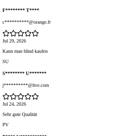
F******** T****
c**********@orange.fr
Jul 29, 2026
Kann man blind kaufen
SU
S******** U*******
j**********@live.com
Jul 24, 2026
Sehr gute Qualität
PV