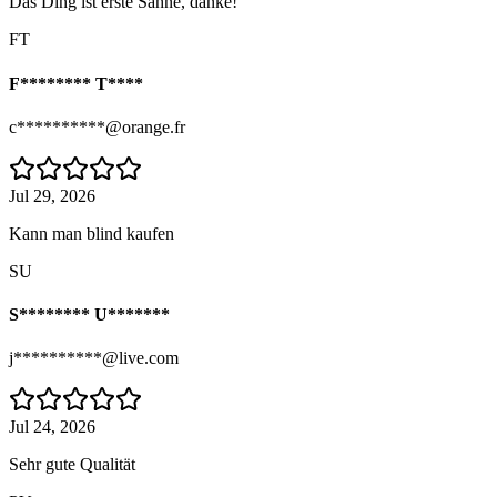
Das Ding ist erste Sahne, danke!
FT
F******** T****
c**********@orange.fr
Jul 29, 2026
Kann man blind kaufen
SU
S******** U*******
j**********@live.com
Jul 24, 2026
Sehr gute Qualität