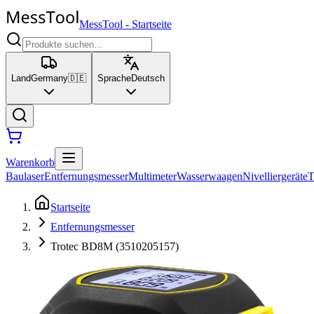
MessTool
-
Startseite
Land
Germany
🇩🇪
Sprache
Deutsch
Warenkorb
Baulaser
Entfernungsmesser
Multimeter
Wasserwaagen
Nivelliergeräte
T
Startseite
Entfernungsmesser
Trotec BD8M (3510205157)