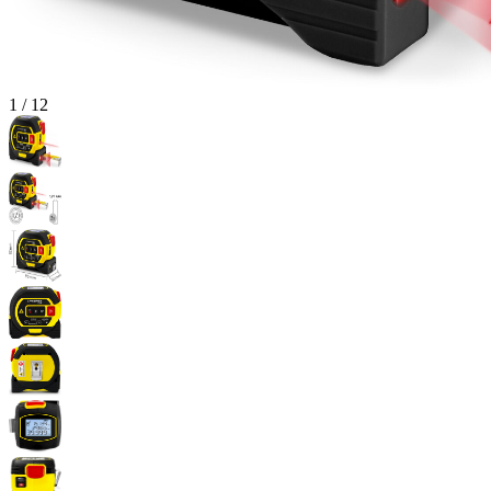
1
/
12