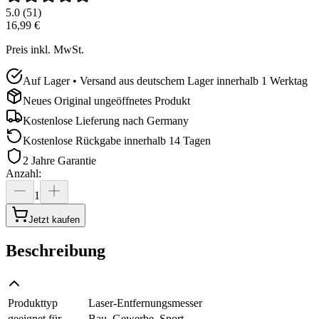
5.0
(
51
)
16,99 €
Preis inkl. MwSt.
Auf Lager • Versand aus deutschem Lager innerhalb 1 Werktag
Neues Original ungeöffnetes Produkt
Kostenlose Lieferung nach
Germany
Kostenlose Rückgabe innerhalb 14 Tagen
2 Jahre Garantie
Anzahl
:
1
Jetzt kaufen
Beschreibung
Produkttyp
Laser-Entfernungsmesser
geeignet für
Bau, Gewerbe, Sport