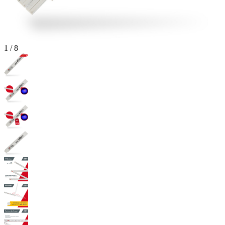
1
/
8