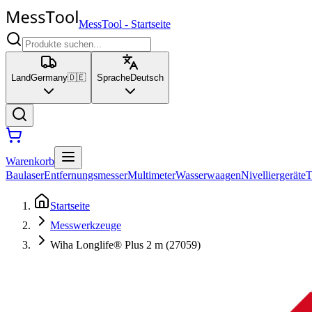
MessTool
-
Startseite
Land
Germany
🇩🇪
Sprache
Deutsch
Warenkorb
Baulaser
Entfernungsmesser
Multimeter
Wasserwaagen
Nivelliergeräte
T
Startseite
Messwerkzeuge
Wiha Longlife® Plus 2 m (27059)