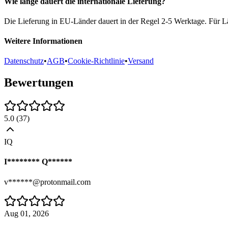
Wie lange dauert die internationale Lieferung?
Die Lieferung in EU-Länder dauert in der Regel 2-5 Werktage. Für Lä
Weitere Informationen
Datenschutz
•
AGB
•
Cookie-Richtlinie
•
Versand
Bewertungen
5.0
(
37
)
IQ
I******** Q******
v******@protonmail.com
Aug 01, 2026