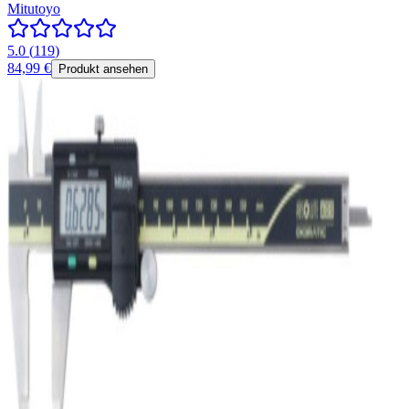
Mitutoyo
5.0
(
119
)
84,99 €
Produkt ansehen