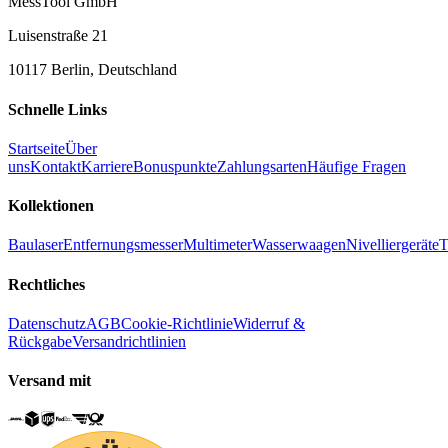
MessTool GmbH
Luisenstraße 21
10117 Berlin, Deutschland
Schnelle Links
Startseite
Über
uns
Kontakt
Karriere
Bonuspunkte
Zahlungsarten
Häufige Fragen
Kollektionen
Baulaser
Entfernungsmesser
Multimeter
Wasserwaagen
Nivelliergeräte
T
Rechtliches
Datenschutz
AGB
Cookie-Richtlinie
Widerruf &
Rückgabe
Versandrichtlinien
Versand mit