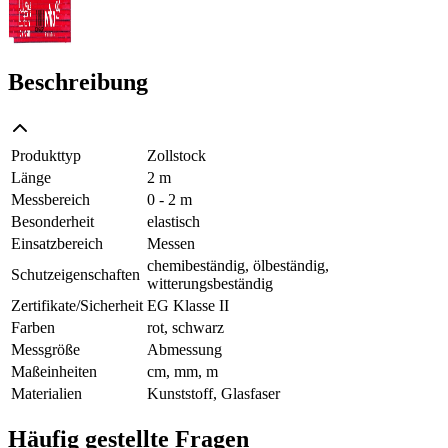
Beschreibung
Produkttyp
Zollstock
Länge
2 m
Messbereich
0 - 2 m
Besonderheit
elastisch
Einsatzbereich
Messen
chemibeständig, ölbeständig,
Schutzeigenschaften
witterungsbeständig
Zertifikate/Sicherheit
EG Klasse II
Farben
rot, schwarz
Messgröße
Abmessung
Maßeinheiten
cm, mm, m
Materialien
Kunststoff, Glasfaser
Häufig gestellte Fragen