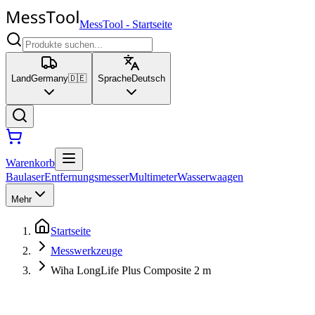
MessTool
-
Startseite
Land
Germany
🇩🇪
Sprache
Deutsch
Warenkorb
Baulaser
Entfernungsmesser
Multimeter
Wasserwaagen
Mehr
Startseite
Messwerkzeuge
Wiha LongLife Plus Composite 2 m