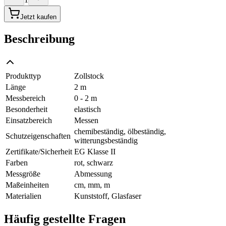
Jetzt kaufen
Beschreibung
Produkttyp
Zollstock
Länge
2 m
Messbereich
0 - 2 m
Besonderheit
elastisch
Einsatzbereich
Messen
chemibeständig, ölbeständig,
Schutzeigenschaften
witterungsbeständig
Zertifikate/Sicherheit
EG Klasse II
Farben
rot, schwarz
Messgröße
Abmessung
Maßeinheiten
cm, mm, m
Materialien
Kunststoff, Glasfaser
Häufig gestellte Fragen