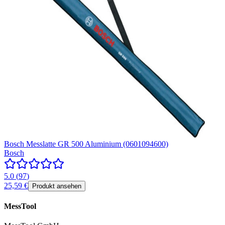
Bosch Messlatte GR 500 Aluminium (0601094600)
Bosch
5.0
(
97
)
25,59 €
Produkt ansehen
MessTool