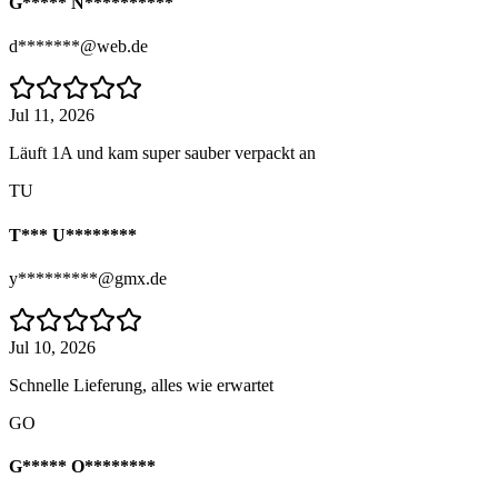
G***** N**********
d*******@web.de
Jul 11, 2026
Läuft 1A und kam super sauber verpackt an
TU
T*** U********
y*********@gmx.de
Jul 10, 2026
Schnelle Lieferung, alles wie erwartet
GO
G***** O********