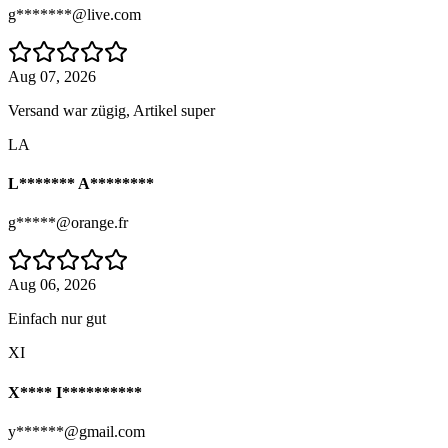
g*******@live.com
Aug 07, 2026
Versand war zügig, Artikel super
LA
L******* A********
g*****@orange.fr
Aug 06, 2026
Einfach nur gut
XI
X**** I**********
y******@gmail.com