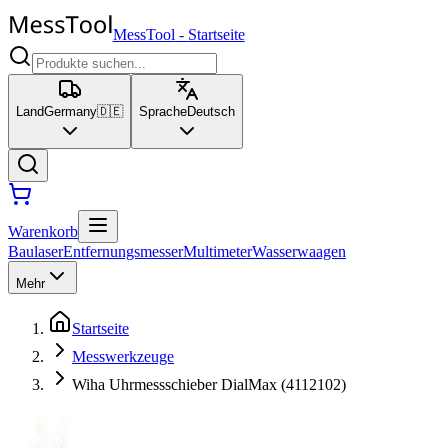
MessTool
-
Startseite
Land
Germany
🇩🇪
Sprache
Deutsch
Warenkorb
Baulaser
Entfernungsmesser
Multimeter
Wasserwaagen
Mehr
Startseite
Messwerkzeuge
Wiha Uhrmessschieber DialMax (4112102)