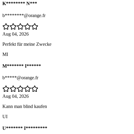
K******** N***
b********@orange.fr
Aug 04, 2026
Perfekt für meine Zwecke
MI
M******* I******
b*****@orange.fr
Aug 04, 2026
Kann man blind kaufen
UI
U******* I*********