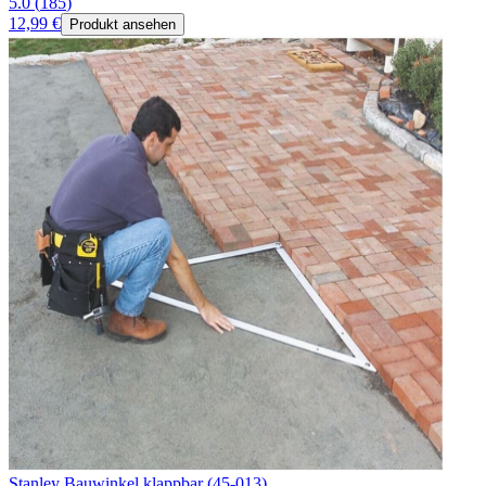
5.0
(
185
)
12,99 €
Produkt ansehen
Stanley Bauwinkel klappbar (45-013)