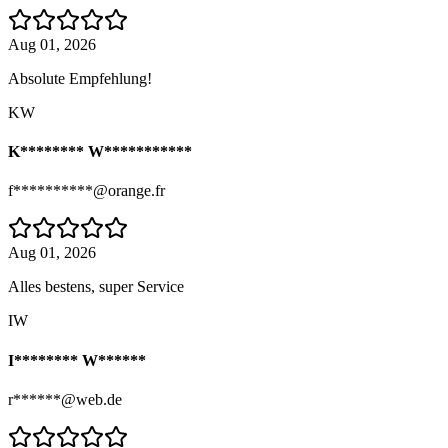
Aug 01, 2026
Absolute Empfehlung!
KW
K******** W***********
f**********@orange.fr
Aug 01, 2026
Alles bestens, super Service
IW
I******** W******
r******@web.de