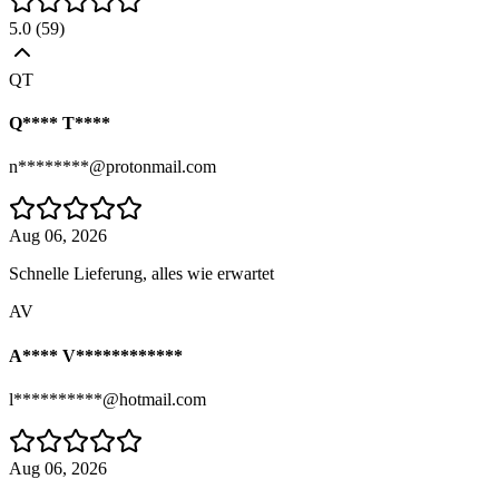
5.0
(
59
)
QT
Q**** T****
n********@protonmail.com
Aug 06, 2026
Schnelle Lieferung, alles wie erwartet
AV
A**** V************
l**********@hotmail.com
Aug 06, 2026