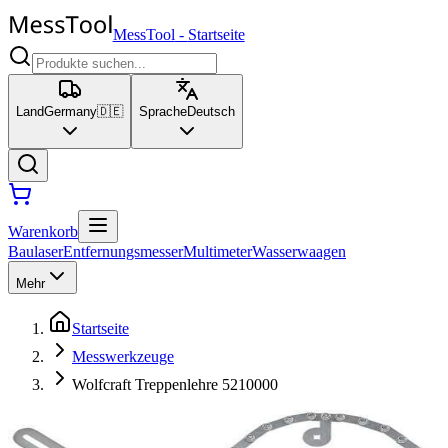
MessTool
-
Startseite
Land
Germany
🇩🇪
Sprache
Deutsch
Warenkorb
Baulaser
Entfernungsmesser
Multimeter
Wasserwaagen
Mehr
Startseite
Messwerkzeuge
Wolfcraft Treppenlehre 5210000