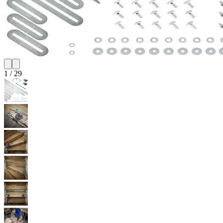
1
/
29