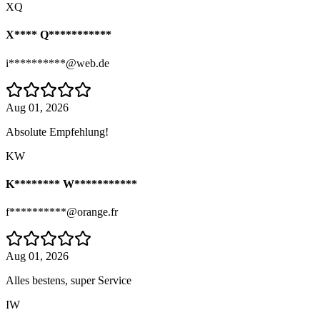
XQ
X**** Q***********
i**********@web.de
Aug 01, 2026
Absolute Empfehlung!
KW
K******** W***********
f**********@orange.fr
Aug 01, 2026
Alles bestens, super Service
IW