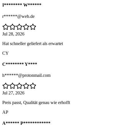
I******** W******
r******@web.de
Jul 28, 2026
Hat schneller geliefert als erwartet
CY
C******** Y****
h******@protonmail.com
Jul 27, 2026
Preis passt, Qualität genau wie erhofft
AP
A****** P************