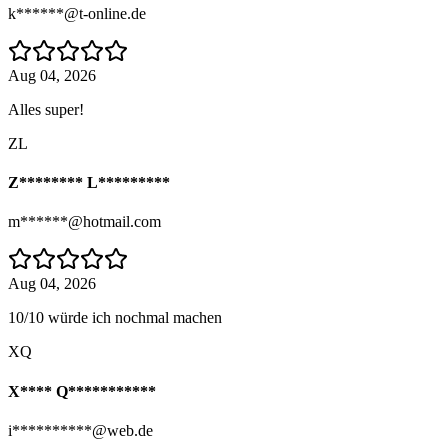
k******@t-online.de
Aug 04, 2026
Alles super!
ZL
Z******** L*********
m******@hotmail.com
Aug 04, 2026
10/10 würde ich nochmal machen
XQ
X**** Q***********
i**********@web.de