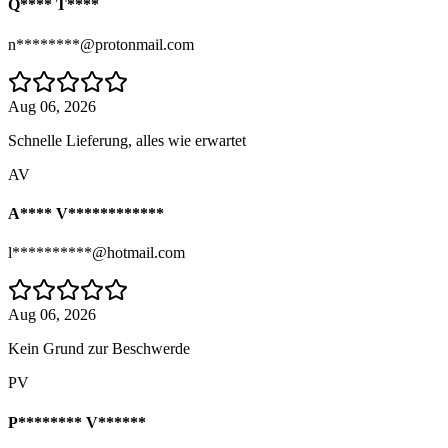
Q**** T****
n********@protonmail.com
Aug 06, 2026
Schnelle Lieferung, alles wie erwartet
AV
A**** V************
l**********@hotmail.com
Aug 06, 2026
Kein Grund zur Beschwerde
PV
P******** V******